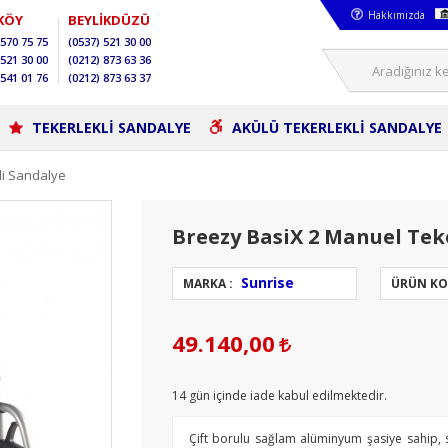
Hakkımızda
KÖY
BEYLİKDÜZÜ
570 75 75
(0537)
521 30 00
521 30 00
(0212)
873 63 36
541 01 76
(0212)
873 63 37
TEKERLEKLİ SANDALYE
AKÜLÜ TEKERLEKLİ SANDALYE
li Sandalye
Breezy BasiX 2 Manuel Tek
Sunrise
MARKA :
ÜRÜN KO
49.140,00
14
gün içinde iade kabul edilmektedir.
Çift borulu sağlam alüminyum şasiye sahip, so