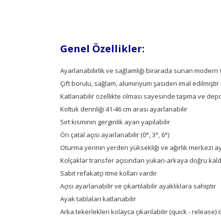
Genel Özellikler:
Ayarlanabilirlik ve sağlamlığı birarada sunan modern ve
Çift borulu, sağlam, alüminyum şasiden imal edilmiştir
Katlanabilir özellikte olması sayesinde taşıma ve depo
Koltuk derinliği 41-46 cm arası ayarlanabilir
Sırt kısmının gerginlik ayarı yapılabilir
Ön çatal açısı ayarlanabilir (0°, 3°, 6°)
Oturma yerinin yerden yüksekliği ve ağırlık merkezi ay
Kolçaklar transfer açısından yukarı-arkaya doğru kaldırı
Sabit refakatçi itme kolları vardır
Açısı ayarlanabilir ve çıkartılabilir ayaklıklara sahiptir
Ayak tablaları katlanabilir
Arka tekerlekleri kolayca çıkarılabilir (quick - release) 