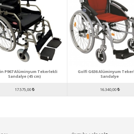
in P967 Alüminyum Tekerlekli
Golfi G636 Alüminyum Tekerl
Sandalye (45 cm)
Sandalye
17.575,00
16.340,00