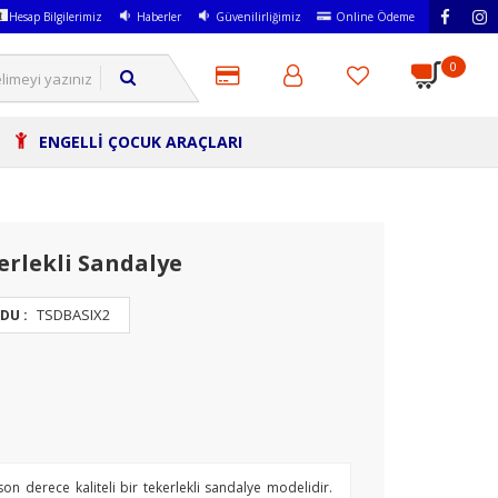
Hesap Bilgilerimiz
Haberler
Güvenilirliğimiz
Online Ödeme
0
ENGELLİ ÇOCUK ARAÇLARI
erlekli Sandalye
TSDBASIX2
DU :
n derece kaliteli bir tekerlekli sandalye modelidir.