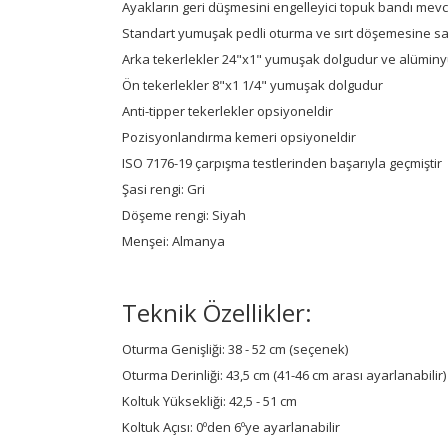
Ayakların geri düşmesini engelleyici topuk bandı mevc
Standart yumuşak pedli oturma ve sırt döşemesine sahi
Arka tekerlekler 24"x1" yumuşak dolgudur ve alüminy
Ön tekerlekler 8"x1 1/4" yumuşak dolgudur
Anti-tipper tekerlekler opsiyoneldir
Pozisyonlandırma kemeri opsiyoneldir
ISO 7176-19 çarpışma testlerinden başarıyla geçmiştir
Şasi rengi: Gri
Döşeme rengi: Siyah
Menşei: Almanya
Teknik Özellikler:
Oturma Genişliği: 38 - 52 cm (seçenek)
Oturma Derinliği: 43,5 cm (41-46 cm arası ayarlanabilir)
Koltuk Yüksekliği: 42,5 - 51 cm
Koltuk Açısı: 0ºden 6ºye ayarlanabilir