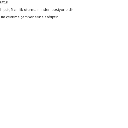
uttur
ptir, 5 cm'lik oturma minderi opsiyoneldir
um çevirme çemberlerine sahiptir