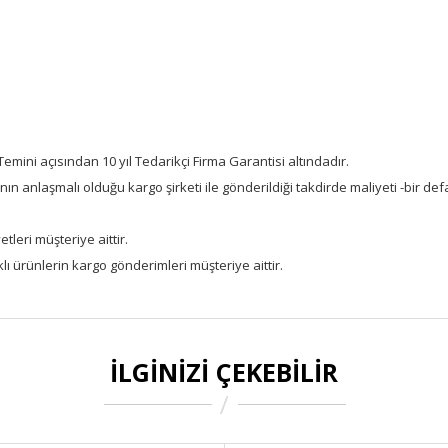
 Temini açısından 10 yıl Tedarikçi Firma Garantisi altındadır.
nın anlaşmalı olduğu kargo şirketi ile gönderildiği takdirde maliyeti -bir d
tleri müşteriye aittir.
ı ürünlerin kargo gönderimleri müşteriye aittir.
İLGINIZI ÇEKEBILIR