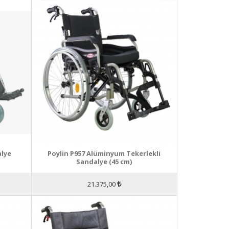
alye
Poylin P957 Alüminyum Tekerlekli
Sandalye (45 cm)
21.375,00