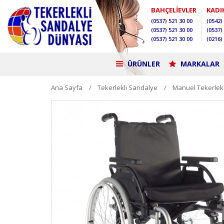
BAHÇELİEVLER
KADI
(0537)
521 30 00
(0542)
(0537)
521 30 00
(0537)
(0537)
521 30 00
(0216)
ÜRÜNLER
MARKALAR
Ana Sayfa
Tekerlekli Sandalye
Manuel Tekerlek