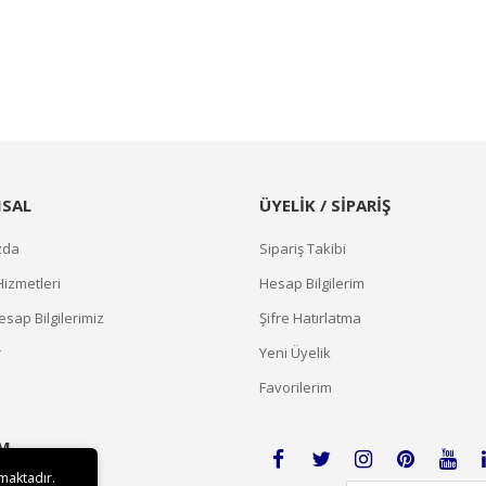
SAL
ÜYELİK / SİPARİŞ
zda
Sipariş Takibi
Hizmetleri
Hesap Bilgilerim
sap Bilgilerimiz
Şifre Hatırlatma
r
Yeni Üyelik
Favorilerim
İM
lmaktadır.