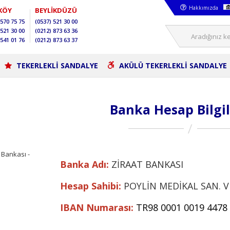
Hakkımızda
KÖY
BEYLİKDÜZÜ
570 75 75
(0537)
521 30 00
521 30 00
(0212)
873 63 36
541 01 76
(0212)
873 63 37
TEKERLEKLİ SANDALYE
AKÜLÜ TEKERLEKLİ SANDALYE
Banka Hesap Bilgi
Banka Adı:
ZİRAAT BANKASI
Hesap Sahibi:
POYLİN MEDİKAL SAN. VE
IBAN Numarası:
TR98 0001 0019 4478 