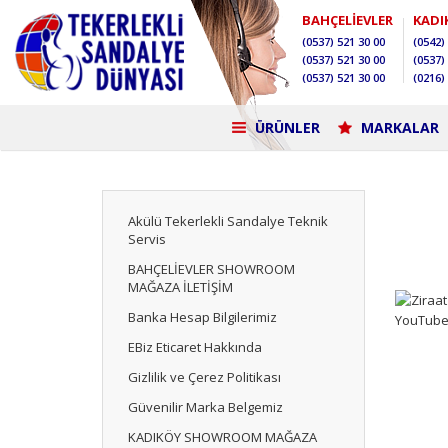
BAHÇELİEVLER
KADI
(0537)
521 30 00
(0542)
(0537)
521 30 00
(0537)
(0537)
521 30 00
(0216)
ÜRÜNLER
MARKALAR
Akülü Tekerlekli Sandalye Teknik
Servis
BAHÇELİEVLER SHOWROOM
MAĞAZA İLETİŞİM
Banka Hesap Bilgilerimiz
EBiz Eticaret Hakkında
Gizlilik ve Çerez Politikası
Güvenilir Marka Belgemiz
KADIKÖY SHOWROOM MAĞAZA