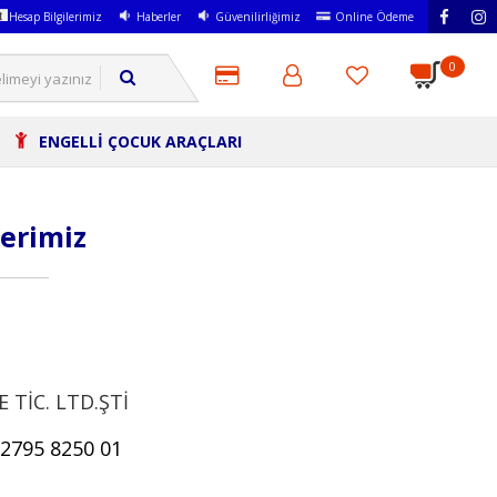
Hesap Bilgilerimiz
Haberler
Güvenilirliğimiz
Online Ödeme
0
ENGELLİ ÇOCUK ARAÇLARI
lerimiz
 TİC. LTD.ŞTİ
2795 8250 01