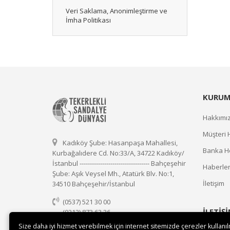
Veri Saklama, Anonimleştirme ve
İmha Politikası
KURUM
Hakkımı
Müşteri 
Kadıköy Şube: Hasanpaşa Mahallesi,
Banka He
Kurbağalıdere Cd. No:33/A, 34722 Kadıköy/
İstanbul ---------------------------------- Bahçeşehir
Haberle
Şube: Aşık Veysel Mh., Atatürk Blv. No:1,
İletişim
34510 Bahçeşehir/İstanbul
(0537) 521 30 00
İLETİŞ
(0212) 873 63 36
(0537) 521 30 00
Size daha iyi hizmet verebilmek için internet sitemizde çerezler kullanı