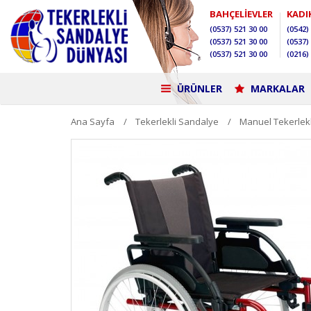
BAHÇELİEVLER
KADI
(0537)
521 30 00
(0542)
(0537)
521 30 00
(0537)
(0537)
521 30 00
(0216)
ÜRÜNLER
MARKALAR
Ana Sayfa
Tekerlekli Sandalye
Manuel Tekerlek