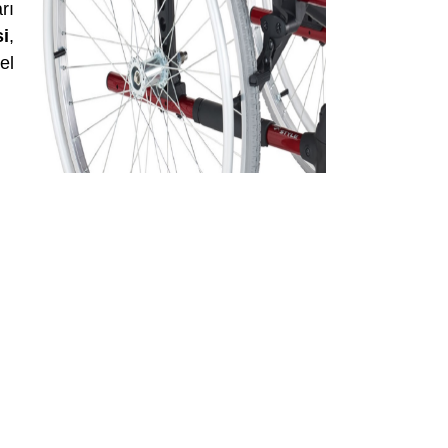
rı
i
,
el