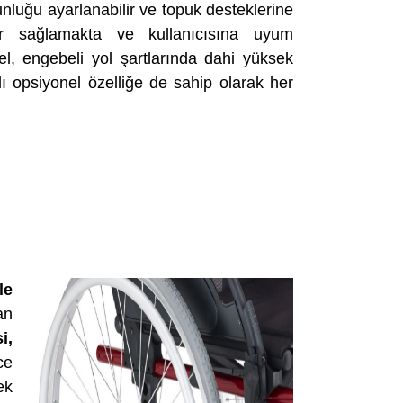
nluğu ayarlanabilir ve topuk desteklerine
or sağlamakta ve kullanıcısına uyum
el, engebeli yol şartlarında dahi yüksek
ı opsiyonel özelliğe de sahip olarak her
le
an
i,
ce
ek