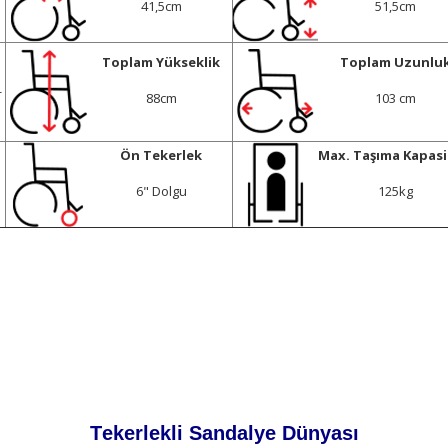
41,5cm
51,5cm
Toplam Yükseklik
Toplam Uzunlu
+
88cm
103 cm
Ön Tekerlek
Max. Taşıma Kapasi
6" Dolgu
125kg
Tekerlekli Sandalye Dünyası