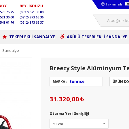
Hakkımızda
KÖY
BEYLİKDÜZÜ
570 75 75
(0537)
521 30 00
521 30 00
(0212)
873 63 36
541 01 76
(0212)
873 63 37
TEKERLEKLİ SANDALYE
AKÜLÜ TEKERLEKLİ SANDALYE
li Sandalye
Breezy Style Alüminyum Te
Sunrise
MARKA :
ÜRÜN KO
31.320,00
Oturma Yeri Genişliği