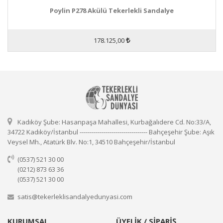
Poylin P278 Akülü Tekerlekli Sandalye
178.125,00
Kadıköy Şube: Hasanpaşa Mahallesi, Kurbağalıdere Cd. No:33/A,
34722 Kadıköy/İstanbul ---------------------------------- Bahçeşehir Şube: Aşık
Veysel Mh., Atatürk Blv. No:1, 34510 Bahçeşehir/İstanbul
(0537) 521 30 00
(0212) 873 63 36
(0537) 521 30 00
satis@tekerleklisandalyedunyasi.com
KURUMSAL
ÜYELİK / SİPARİŞ