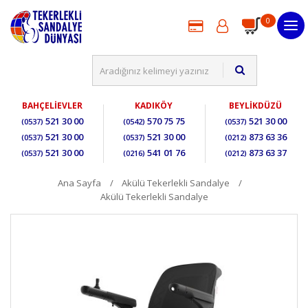
0
BAHÇELİEVLER
KADIKÖY
BEYLİKDÜZÜ
521 30 00
570 75 75
521 30 00
(0537)
(0542)
(0537)
521 30 00
521 30 00
873 63 36
(0537)
(0537)
(0212)
521 30 00
541 01 76
873 63 37
(0537)
(0216)
(0212)
Ana Sayfa
Akülü Tekerlekli Sandalye
Akülü Tekerlekli Sandalye