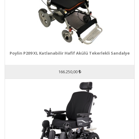
Poylin P209 XL Katlanabilir Hafif Akülü Tekerlekli Sandalye
166.250,00