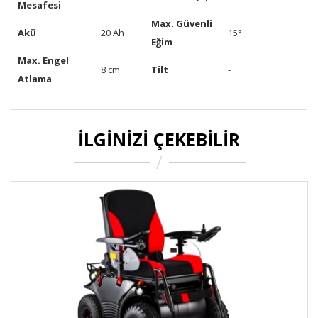
Mesafesi
Max. Güvenli
Akü
20 Ah
15°
Eğim
Max. Engel
8 cm
Tilt
-
Atlama
İLGINIZI ÇEKEBILIR