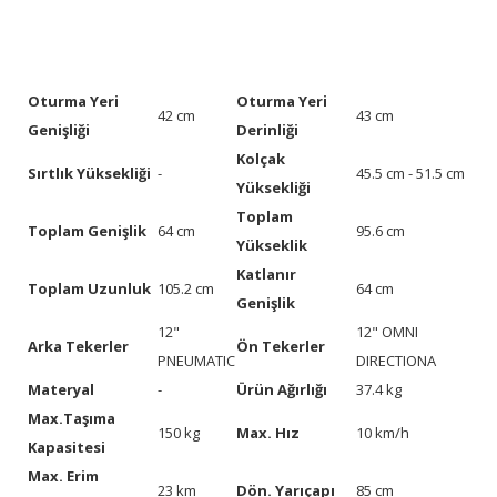
Oturma Yeri
Oturma Yeri
42 cm
43 cm
Genişliği
Derinliği
Kolçak
Sırtlık Yüksekliği
-
45.5 cm - 51.5 cm
Yüksekliği
Toplam
Toplam Genişlik
64 cm
95.6 cm
Yükseklik
Katlanır
Toplam Uzunluk
105.2 cm
64 cm
Genişlik
12"
12" OMNI
Arka Tekerler
Ön Tekerler
PNEUMATIC
DIRECTIONA
Materyal
-
Ürün Ağırlığı
37.4 kg
Max.Taşıma
150 kg
Max. Hız
10 km/h
Kapasitesi
Max. Erim
23 km
Dön. Yarıçapı
85 cm