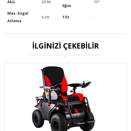
Akü
20 Ah
15°
Eğim
Max. Engel
6 cm
Tilt
-
Atlama
İLGINIZI ÇEKEBILIR