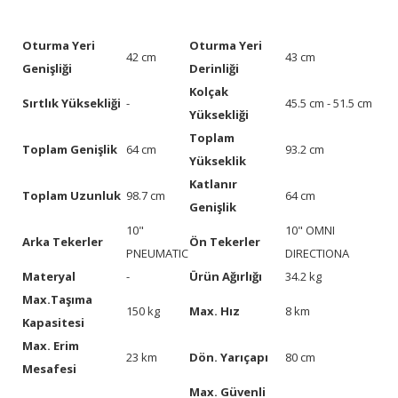
Oturma Yeri
Oturma Yeri
42 cm
43 cm
Genişliği
Derinliği
Kolçak
Sırtlık Yüksekliği
-
45.5 cm - 51.5 cm
Yüksekliği
Toplam
Toplam Genişlik
64 cm
93.2 cm
Yükseklik
Katlanır
Toplam Uzunluk
98.7 cm
64 cm
Genişlik
10"
10" OMNI
Arka Tekerler
Ön Tekerler
PNEUMATIC
DIRECTIONA
Materyal
-
Ürün Ağırlığı
34.2 kg
Max.Taşıma
150 kg
Max. Hız
8 km
Kapasitesi
Max. Erim
23 km
Dön. Yarıçapı
80 cm
Mesafesi
Max. Güvenli