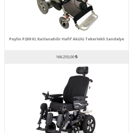
Poylin P209 XL Katlanabilir Hafif Akülü Tekerlekli Sandalye
166.250,00