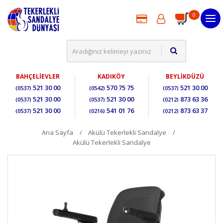
0
BAHÇELİEVLER
KADIKÖY
BEYLİKDÜZÜ
521 30 00
570 75 75
521 30 00
(0537)
(0542)
(0537)
521 30 00
521 30 00
873 63 36
(0537)
(0537)
(0212)
521 30 00
541 01 76
873 63 37
(0537)
(0216)
(0212)
Ana Sayfa
Akülü Tekerlekli Sandalye
Akülü Tekerlekli Sandalye