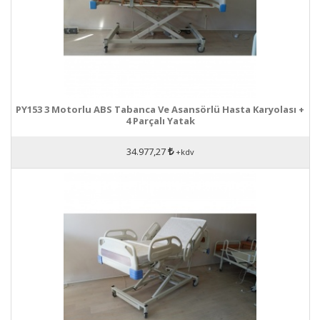
PY153 3 Motorlu ABS Tabanca Ve Asansörlü Hasta Karyolası +
4 Parçalı Yatak
34.977,27
+kdv