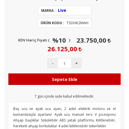
Live
MARKA :
TSDHK2MAH
ÜRÜN KODU :
%10
23.750,00
KDV Hariç Fiyatı (
):
26.125,00
-
+
Sepete Ekle
7
gün içinde iade kabul edilmektedir.
Baş ucu ve ayak ucu ayarı, 2 adet elektrik motoru ve el
kumandasıyla ayarlanır Ayak ucu manuel ters V pozisyonu
Ahşap başlıklar Sökülebilir ABS yatak platformu Kilitlenebilir,
hareketli ahşap korkuluklar 4 adet kilitlenebilir tekerlekler