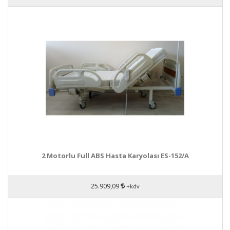
2 Motorlu Full ABS Hasta Karyolası ES-152/A
25.909,09
+kdv