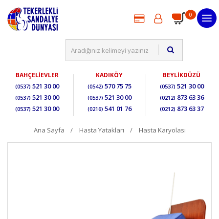
0
BAHÇELİEVLER
KADIKÖY
BEYLİKDÜZÜ
521 30 00
570 75 75
521 30 00
(0537)
(0542)
(0537)
521 30 00
521 30 00
873 63 36
(0537)
(0537)
(0212)
521 30 00
541 01 76
873 63 37
(0537)
(0216)
(0212)
Ana Sayfa
Hasta Yatakları
Hasta Karyolası