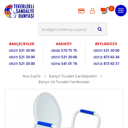
0
BAHÇELİEVLER
KADIKÖY
BEYLİKDÜZÜ
521 30 00
570 75 75
521 30 00
(0537)
(0542)
(0537)
521 30 00
521 30 00
873 63 36
(0537)
(0537)
(0212)
521 30 00
541 01 76
873 63 37
(0537)
(0216)
(0212)
Ana Sayfa
Banyo Tuvalet Sandalyeleri
Banyo Ve Tuvalet Yardımcıları