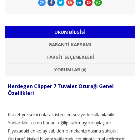
ÜRÜN BILGISI
GARANTI KAPSAMI
TAKSIT SEÇENEKLERI
YORUMLAR
(0)
Herdegen Clipper 7 Tuvalet Oturağı Genel
Özellikleri
Klozet yükseltici olarak istenilen seviyede kullanılabilir.
Yanlardaki tutma barları, eğilip kalkmayı kolaylaştırır.
Piyasadaki en kolay sabitleme mekanizmasına sahiptir.
Ön tarafı kişisel hijyeni sağlamak için girintili imal edilmiştir.