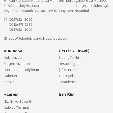
Kadıköy Şube: Hasanpaşa Mahallesi, Kurbağalıdere Cd. No:33/A,
34722 Kadıköy/İstanbul ---------------------------------- Bahçeşehir Şube: Aşık
Veysel Mh., Atatürk Blv. No:1, 34510 Bahçeşehir/İstanbul
(0537) 521 30 00
(0212) 873 63 36
(0537) 521 30 00
satis@tekerleklisandalyedunyasi.com
KURUMSAL
ÜYELİK / SİPARİŞ
Hakkımızda
Sipariş Takibi
Müşteri Hizmetleri
Hesap Bilgilerim
Banka Hesap Bilgilerimiz
Şifre Hatırlatma
Haberler
Yeni Üyelik
İletişim
Favorilerim
YARDIM
İLETİŞİM
Gizlilik ve Güvenlik
İade ve Teslimat