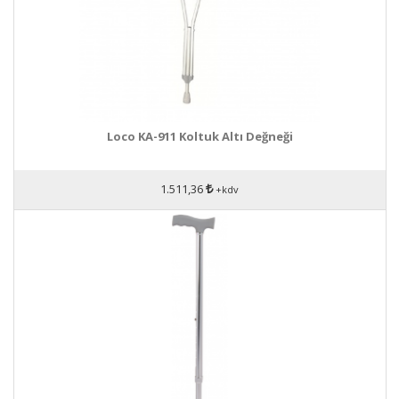
Loco KA-911 Koltuk Altı Değneği
1.511,36
+kdv