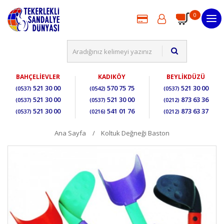
0
BAHÇELİEVLER
KADIKÖY
BEYLİKDÜZÜ
521 30 00
570 75 75
521 30 00
(0537)
(0542)
(0537)
521 30 00
521 30 00
873 63 36
(0537)
(0537)
(0212)
521 30 00
541 01 76
873 63 37
(0537)
(0216)
(0212)
Ana Sayfa
Koltuk Değneği Baston