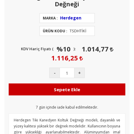
Değneği
Herdegen
MARKA :
TSDHTİKİ
ÜRÜN KODU :
%10
1.014,77
KDV Hariç Fiyatı (
):
1.116,25
-
+
Sepete Ekle
7
gün içinde iade kabul edilmektedir.
Herdegen Tiki Kanedyen Koltuk Değneği modeli, dayanıklı ve
yüzey kalitesi yüksek bir değnek modelidir. Kullanıcının boyuna
göre yüksekliği ayarlanabilmektedir. Alüminyumdan imal