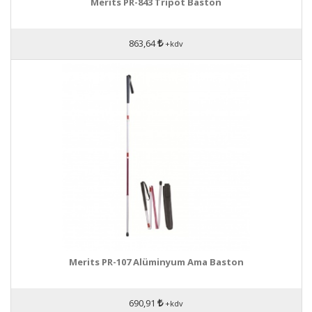
Merits PR-843 Tripot Baston
863,64
+kdv
Merits PR-107 Alüminyum Ama Baston
690,91
+kdv