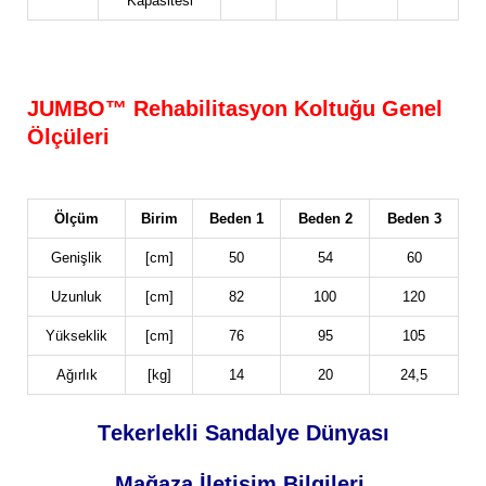
Kapasitesi
JUMBO™ Rehabilitasyon Koltuğu Genel
Ölçüleri
Ölçüm
Birim
Beden 1
Beden 2
Beden 3
Genişlik
[cm]
50
54
60
Uzunluk
[cm]
82
100
120
Yükseklik
[cm]
76
95
105
Ağırlık
[kg]
14
20
24,5
Tekerlekli Sandalye Dünyası
Mağaza İletişim Bilgileri