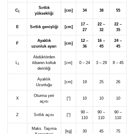
Sırtlık
C
[cm]
34
38
55
1
yüksekliği
17 –
22 –
22 –
E
Sırtlık genişliği
[cm]
27
32
35
Ayaklık
12 –
16 –
24 –
F
[cm]
uzunluk ayarı
36
45
45
Abdüktörden
L
itibaren koltuk
[cm]
0 – 24
3 – 29
8 – 45
1
derinliği
Ayaklık
[cm]
19
25
26
Uzunluğu
Oturma yeri
X
[°]
10
10
10
açısı
90 –
90 –
90 –
Z
Sırtlık açısı
[°]
110
110
110
Maks. Taşıma
[kg]
30
45
75