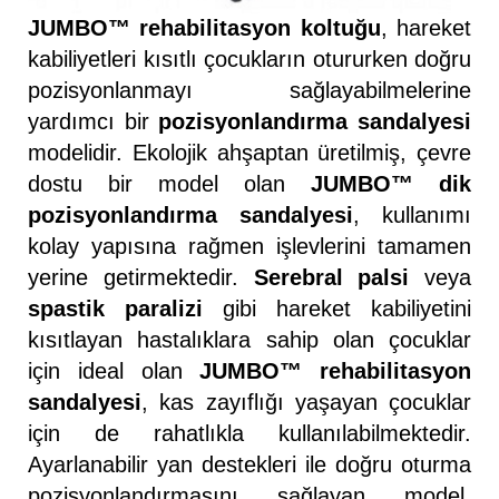
JUMBO™ rehabilitasyon koltuğu
, hareket
kabiliyetleri kısıtlı çocukların otururken doğru
pozisyonlanmayı sağlayabilmelerine
yardımcı bir
pozisyonlandırma sandalyesi
modelidir. Ekolojik ahşaptan üretilmiş, çevre
dostu bir model olan
JUMBO™ dik
pozisyonlandırma sandalyesi
, kullanımı
kolay yapısına rağmen işlevlerini tamamen
yerine getirmektedir.
Serebral palsi
veya
spastik paralizi
gibi hareket kabiliyetini
kısıtlayan hastalıklara sahip olan çocuklar
için ideal olan
JUMBO™ rehabilitasyon
sandalyesi
, kas zayıflığı yaşayan çocuklar
için de rahatlıkla kullanılabilmektedir.
Ayarlanabilir yan destekleri ile doğru oturma
pozisyonlandırmasını sağlayan model,