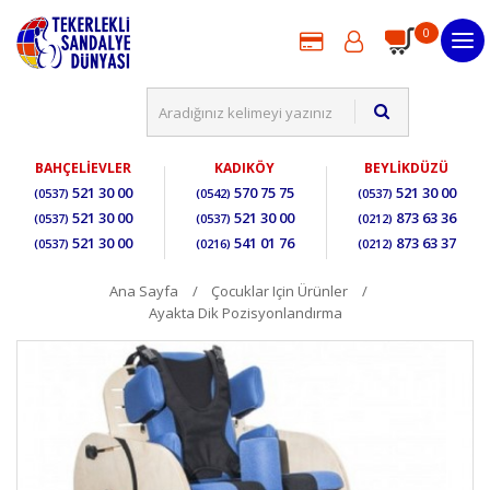
0
BAHÇELİEVLER
KADIKÖY
BEYLİKDÜZÜ
521 30 00
570 75 75
521 30 00
(0537)
(0542)
(0537)
521 30 00
521 30 00
873 63 36
(0537)
(0537)
(0212)
521 30 00
541 01 76
873 63 37
(0537)
(0216)
(0212)
Ana Sayfa
Çocuklar Için Ürünler
Ayakta Dik Pozisyonlandırma