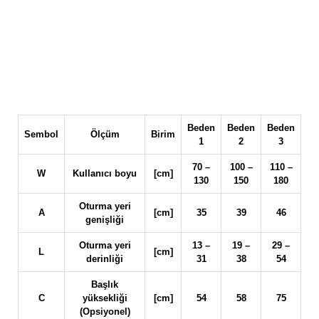
Beden
Beden
Beden
Sembol
Ölçüm
Birim
1
2
3
70 –
100 –
110 –
W
Kullanıcı boyu
[cm]
130
150
180
Oturma yeri
A
[cm]
35
39
46
genişliği
Oturma yeri
13 –
19 –
29 –
L
[cm]
derinliği
31
38
54
Başlık
C
yüksekliği
[cm]
54
58
75
(Opsiyonel)