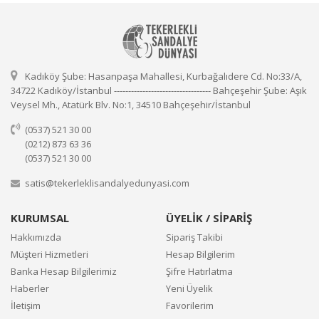
Kadıköy Şube: Hasanpaşa Mahallesi, Kurbağalıdere Cd. No:33/A,
34722 Kadıköy/İstanbul ---------------------------------- Bahçeşehir Şube: Aşık
Veysel Mh., Atatürk Blv. No:1, 34510 Bahçeşehir/İstanbul
(0537) 521 30 00
(0212) 873 63 36
(0537) 521 30 00
satis@tekerleklisandalyedunyasi.com
KURUMSAL
ÜYELİK / SİPARİŞ
Hakkımızda
Sipariş Takibi
Müşteri Hizmetleri
Hesap Bilgilerim
Banka Hesap Bilgilerimiz
Şifre Hatırlatma
Haberler
Yeni Üyelik
İletişim
Favorilerim