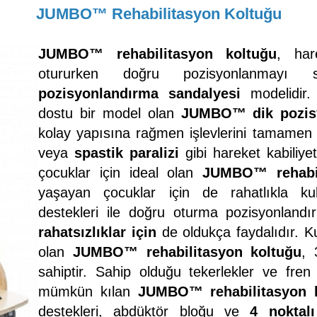
JUMBO™ Rehabilitasyon Koltuğu
JUMBO™ rehabilitasyon koltuğu
, hare
otururken doğru pozisyonlanmayı sa
pozisyonlandırma sandalyesi
modelidir. 
dostu bir model olan
JUMBO™ dik pozisy
kolay yapısına rağmen işlevlerini tamamen 
veya
spastik paralizi
gibi hareket kabiliyet
çocuklar için ideal olan
JUMBO™ rehabil
yaşayan çocuklar için de rahatlıkla kulla
destekleri ile doğru oturma pozisyonland
rahatsızlıklar için
de oldukça faydalıdır. K
olan
JUMBO™ rehabilitasyon koltuğu
, 
sahiptir. Sahip olduğu tekerlekler ve fren
mümkün kılan
JUMBO™ rehabilitasyon 
destekleri, abdüktör bloğu ve
4 noktalı