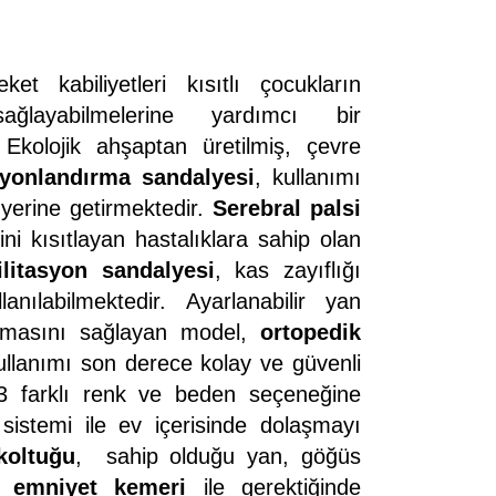
ket kabiliyetleri kısıtlı çocukların
ğlayabilmelerine yardımcı bir
Ekolojik ahşaptan üretilmiş, çevre
onlandırma sandalyesi
, kullanımı
yerine getirmektedir.
Serebral palsi
ini kısıtlayan hastalıklara sahip olan
itasyon sandalyesi
, kas zayıflığı
nılabilmektedir. Ayarlanabilir yan
ırmasını sağlayan model,
ortopedik
ullanımı son derece kolay ve güvenli
3 farklı renk ve beden seçeneğine
 sistemi ile ev içerisinde dolaşmayı
koltuğu
, sahip olduğu yan, göğüs
 emniyet kemeri
ile gerektiğinde