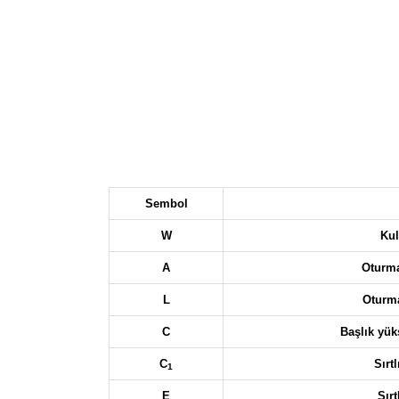
Sembol
W
Kul
A
Oturma
L
Oturma
C
Başlık yük
C
Sırt
1
E
Sırt