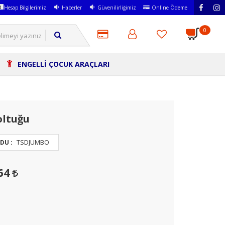
Hesap Bilgilerimiz
Haberler
Güvenilirliğimiz
Online Ödeme
0
ENGELLİ ÇOCUK ARAÇLARI
oltuğu
TSDJUMBO
DU :
,64