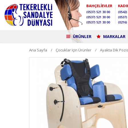
BAHÇELİEVLER
KADI
(0537)
521 30 00
(0542)
(0537)
521 30 00
(0537)
(0537)
521 30 00
(0216)
ÜRÜNLER
MARKALAR
Ana Sayfa
Çocuklar Için Ürünler
Ayakta Dik Poz