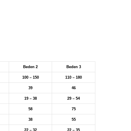
Beden 2
Beden 3
100 – 150
110 – 180
39
46
19 – 38
29 – 54
58
75
38
55
22 – 32
22 – 35