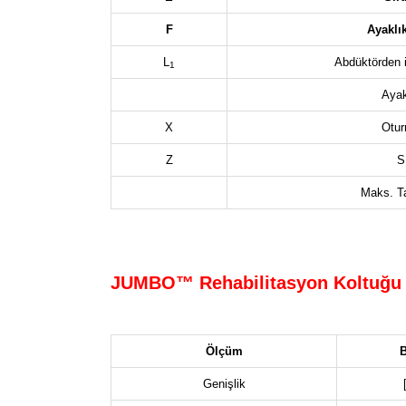
F
Ayaklı
L
Abdüktörden it
1
Ayak
X
Otur
Z
Sı
Maks. T
JUMBO™ Rehabilitasyon Koltuğu 
Ölçüm
B
Genişlik