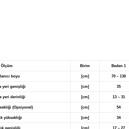
Ölçüm
Birim
Beden 1
lanıcı boyu
[cm]
70 – 130
 yeri genişliği
[cm]
35
 yeri derinliği
[cm]
13 – 31
sekliği (Opsiyonel)
[cm]
54
lık yüksekliği
[cm]
34
lık genişliği
[cm]
17 – 27