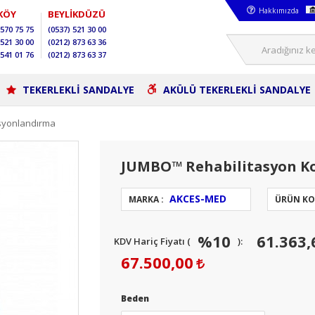
Hakkımızda
KÖY
BEYLİKDÜZÜ
570 75 75
(0537)
521 30 00
521 30 00
(0212)
873 63 36
541 01 76
(0212)
873 63 37
TEKERLEKLİ SANDALYE
AKÜLÜ TEKERLEKLİ SANDALYE
isyonlandırma
JUMBO™ Rehabilitasyon K
AKCES-MED
MARKA :
ÜRÜN KO
%10
61.363
KDV Hariç Fiyatı (
):
67.500,00
Beden