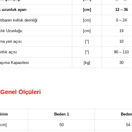
k uzunluk ayarı
[cm]
12 – 36
ibaren koltuk derinliği
[cm]
0 – 24
lık Uzunluğu
[cm]
19
ma yeri açısı
[°]
10
rtlık açısı
[°]
90 – 110
aşıma Kapasitesi
[kg]
30
Genel Ölçüleri
irim
Beden 1
Beden
[cm]
50
54