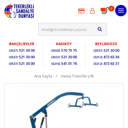
0
BAHÇELİEVLER
KADIKÖY
BEYLİKDÜZÜ
521 30 00
570 75 75
521 30 00
(0537)
(0542)
(0537)
521 30 00
521 30 00
873 63 36
(0537)
(0537)
(0212)
521 30 00
541 01 76
873 63 37
(0537)
(0216)
(0212)
Ana Sayfa
Hasta Transfer Lifti