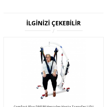
İLGINIZI ÇEKEBILIR
Comfort Plus DM180 Hercules Hasta Transfer Lifti