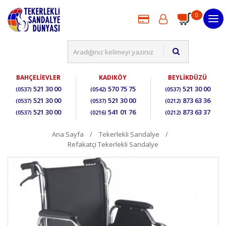
0
BAHÇELİEVLER
KADIKÖY
BEYLİKDÜZÜ
521 30 00
570 75 75
521 30 00
(0537)
(0542)
(0537)
521 30 00
521 30 00
873 63 36
(0537)
(0537)
(0212)
521 30 00
541 01 76
873 63 37
(0537)
(0216)
(0212)
Ana Sayfa
Tekerlekli Sandalye
Refakatçi Tekerlekli Sandalye