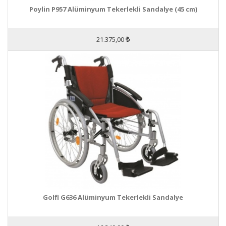
Poylin P957 Alüminyum Tekerlekli Sandalye (45 cm)
21.375,00
Golfi G636 Alüminyum Tekerlekli Sandalye