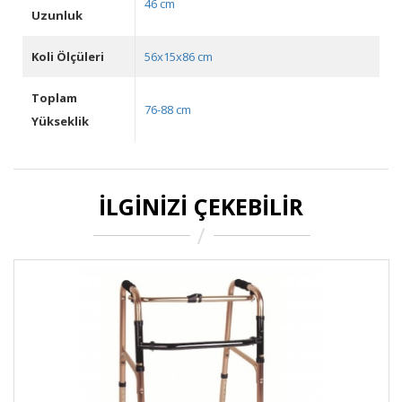
46 cm
Uzunluk
Koli Ölçüleri
56x15x86 cm
Toplam
76-88 cm
Yükseklik
İLGINIZI ÇEKEBILIR