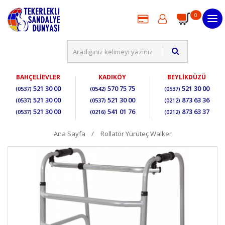
0
BAHÇELİEVLER
KADIKÖY
BEYLİKDÜZÜ
521 30 00
570 75 75
521 30 00
(0537)
(0542)
(0537)
521 30 00
521 30 00
873 63 36
(0537)
(0537)
(0212)
521 30 00
541 01 76
873 63 37
(0537)
(0216)
(0212)
Ana Sayfa
Rollatör Yürüteç Walker