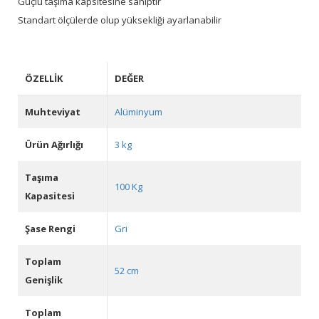
Güçlü taşıma kapsitesine sahiptir
Standart ölçülerde olup yüksekliği ayarlanabilir
ÖZELLIK
DEĞER
Muhteviyat
Alüminyum
Ürün Ağırlığı
3 kg
Taşıma
100 Kg
Kapasitesi
Şase Rengi
Gri
Toplam
52 cm
Genişlik
Toplam