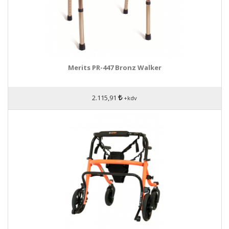
Merits PR-447 Bronz Walker
2.115,91
+kdv