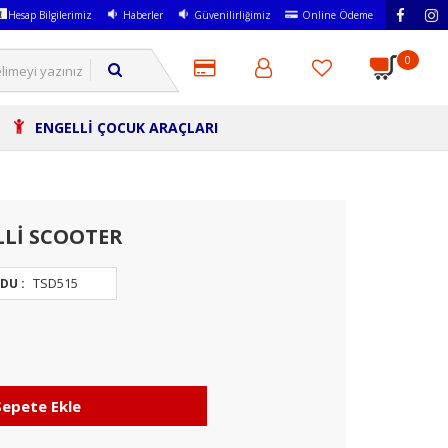
Hesap Bilgilerimiz
Haberler
Güvenilirliğimiz
Online Ödeme
0
ENGELLİ ÇOCUK ARAÇLARI
LLİ SCOOTER
TSD515
DU :
Sepete Ekle