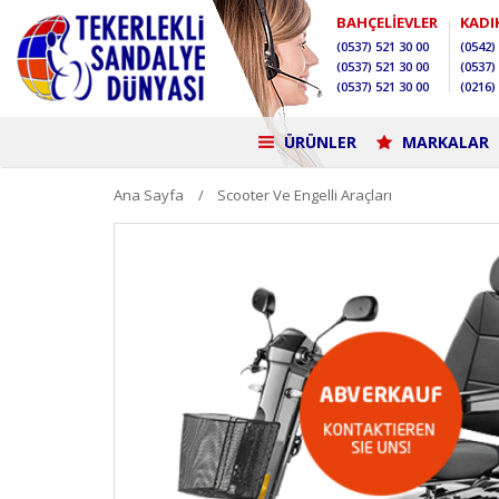
BAHÇELİEVLER
KADI
(0537)
521 30 00
(0542)
(0537)
521 30 00
(0537)
(0537)
521 30 00
(0216)
ÜRÜNLER
MARKALAR
Ana Sayfa
Scooter Ve Engelli Araçları