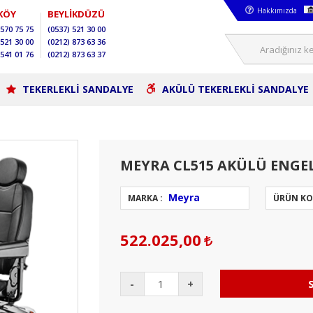
Hakkımızda
KÖY
BEYLİKDÜZÜ
570 75 75
(0537)
521 30 00
521 30 00
(0212)
873 63 36
541 01 76
(0212)
873 63 37
TEKERLEKLİ SANDALYE
AKÜLÜ TEKERLEKLİ SANDALYE
MEYRA CL515 AKÜLÜ ENGE
Meyra
MARKA :
ÜRÜN KO
522.025,00
-
+