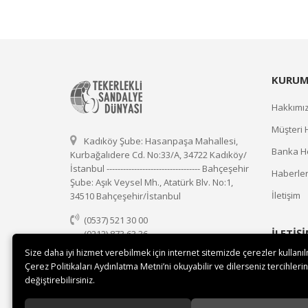
KURUM
Hakkımı
Müşteri 
Kadıköy Şube: Hasanpaşa Mahallesi,
Banka He
Kurbağalıdere Cd. No:33/A, 34722 Kadıköy/
İstanbul ---------------------------------- Bahçeşehir
Haberle
Şube: Aşık Veysel Mh., Atatürk Blv. No:1,
İletişim
34510 Bahçeşehir/İstanbul
(0537) 521 30 00
İLETİŞ
(0212) 873 63 36
(0537) 521 30 00
Size daha iyi hizmet verebilmek için internet sitemizde çerezler kullanı
Çerez Politikaları Aydınlatma Metni’ni okuyabilir ve dilerseniz tercihlerin
satis@tekerleklisandalyedunyasi.com
değiştirebilirsiniz.