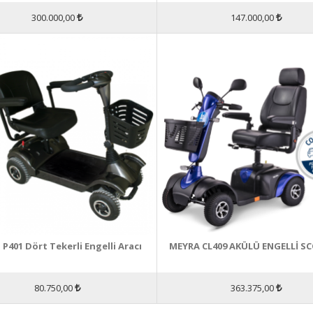
300.000,00
147.000,00
 P401 Dört Tekerli Engelli Aracı
MEYRA CL409 AKÜLÜ ENGELLİ S
80.750,00
363.375,00