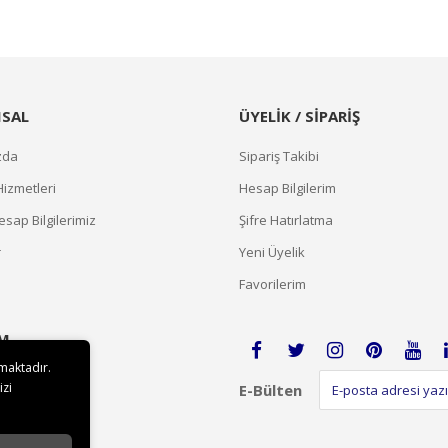
SAL
ÜYELİK / SİPARİŞ
zda
Sipariş Takibi
Hizmetleri
Hesap Bilgilerim
sap Bilgilerimiz
Şifre Hatırlatma
r
Yeni Üyelik
Favorilerim
İM
lmaktadır.
izi
E-Bülten