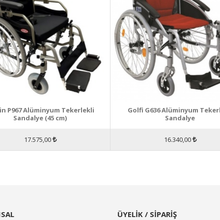
in P967 Alüminyum Tekerlekli
Golfi G636 Alüminyum Tekerl
Sandalye (45 cm)
Sandalye
17.575,00
16.340,00
SAL
ÜYELİK / SİPARİŞ