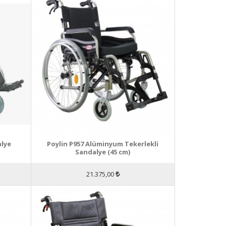
alye
Poylin P957 Alüminyum Tekerlekli
Sandalye (45 cm)
21.375,00