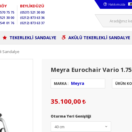
Hakkımızda
KÖY
BEYLİKDÜZÜ
570 75 75
(0537)
521 30 00
521 30 00
(0212)
873 63 36
541 01 76
(0212)
873 63 37
TEKERLEKLİ SANDALYE
AKÜLÜ TEKERLEKLİ SANDALYE
li Sandalye
Meyra Eurochair Vario 1.7
Meyra
MARKA :
ÜRÜN KO
35.100,00
Oturma Yeri Genişliği