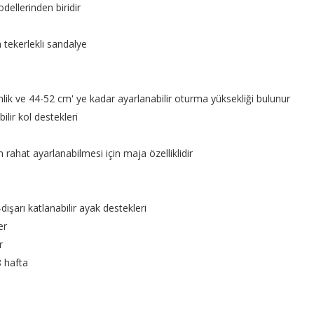
ellerinden biridir
tekerlekli sandalye
ik ve 44-52 cm' ye kadar ayarlanabilir oturma yüksekliği bulunur
ilir kol destekleri
 rahat ayarlanabilmesi için maja özelliklidir
i-dışarı katlanabilir ayak destekleri
er
r
8 hafta