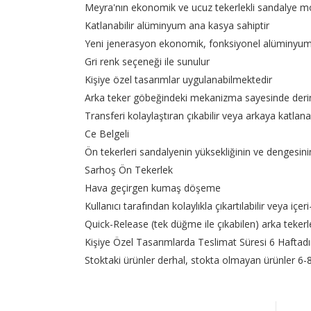
Meyra'nın ekonomik ve ucuz tekerlekli sandalye mod
Katlanabilir alüminyum ana kasya sahiptir
Yeni jenerasyon ekonomik, fonksiyonel alüminyum 
Gri renk seçeneği ile sunulur
Kişiye özel tasarımlar uygulanabilmektedir
Arka teker göbeğindeki mekanizma sayesinde derinl
Transferi kolaylaştıran çıkabilir veya arkaya katlanab
Ce Belgeli
Ön tekerleri sandalyenin yüksekliğinin ve dengesinin
Sarhoş Ön Tekerlek
Hava geçirgen kumaş döşeme
Kullanıcı tarafından kolaylıkla çıkartılabilir veya içer
Quick-Release (tek düğme ile çıkabilen) arka tekerl
Kişiye Özel Tasarımlarda Teslimat Süresi 6 Haftadı
Stoktaki ürünler derhal, stokta olmayan ürünler 6-