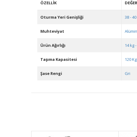
ÖZELLIK
DEĞE
Oturma Yeri Genişliği
38 - 40
Muhteviyat
Alümi
Ürün Ağırlığı
14 kg -
Taşıma Kapasitesi
120 Kg
Şase Rengi
Gri