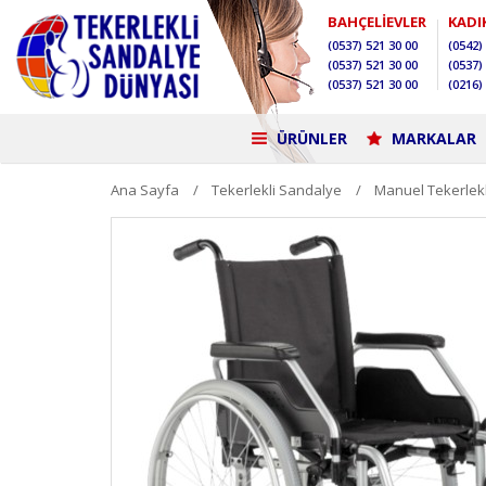
BAHÇELİEVLER
KADI
(0537)
521 30 00
(0542)
(0537)
521 30 00
(0537)
(0537)
521 30 00
(0216)
ÜRÜNLER
MARKALAR
Ana Sayfa
Tekerlekli Sandalye
Manuel Tekerlek