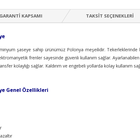
GARANTI KAPSAMI
TAKSIT SEÇENEKLERI
ye
minyum şaseye sahip ürünümüz Polonya meşeilidir. Tekerleklerinde ki 
romanyetik frenler sayesinde güvenli kullanım sağlar. Ayarlanabilen ko
transfer kolaylığı sağlar. Kaldırım ve engebeli yollarda kolay kullanım sağ
ye Genel Özellikleri
r
azaltır