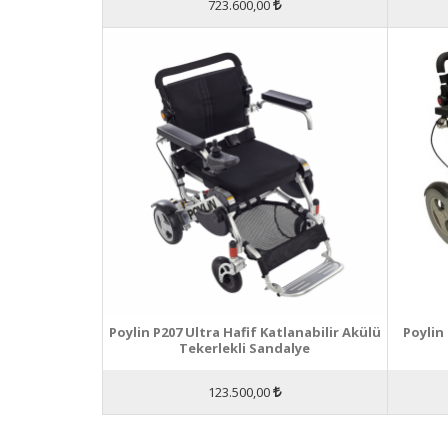
723.600,00
Poylin P207 Ultra Hafif Katlanabilir Akülü
Poylin
Tekerlekli Sandalye
123.500,00