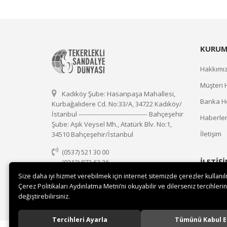
KURUM
Hakkımı
Müşteri 
Kadıköy Şube: Hasanpaşa Mahallesi,
Banka He
Kurbağalıdere Cd. No:33/A, 34722 Kadıköy/
İstanbul ---------------------------------- Bahçeşehir
Haberle
Şube: Aşık Veysel Mh., Atatürk Blv. No:1,
İletişim
34510 Bahçeşehir/İstanbul
(0537) 521 30 00
İLETİŞ
(0212) 873 63 36
(0537) 521 30 00
Size daha iyi hizmet verebilmek için internet sitemizde çerezler kullanı
Çerez Politikaları Aydınlatma Metni’ni okuyabilir ve dilerseniz tercihlerin
satis@tekerleklisandalyedunyasi.com
değiştirebilirsiniz.
Tercihleri Ayarla
Tümünü Kabul E