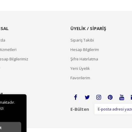
SAL
ÜYELİK / SİPARİŞ
zda
Sipariş Takibi
Hizmetleri
Hesap Bilgilerim
sap Bilgilerimiz
Şifre Hatırlatma
r
Yeni Üyelik
Favorilerim
İM
lmaktadır.
izi
E-Bülten
t