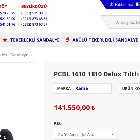
Hakkımızda
KÖY
BEYLİKDÜZÜ
570 75 75
(0537)
521 30 00
521 30 00
(0212)
873 63 36
541 01 76
(0212)
873 63 37
TEKERLEKLİ SANDALYE
AKÜLÜ TEKERLEKLİ SANDALYE
rlekli Sandalye
PCBL 1610_1810 Delux Tiltl
Rame
MARKA :
ÜRÜN KO
141.550,00
Akü