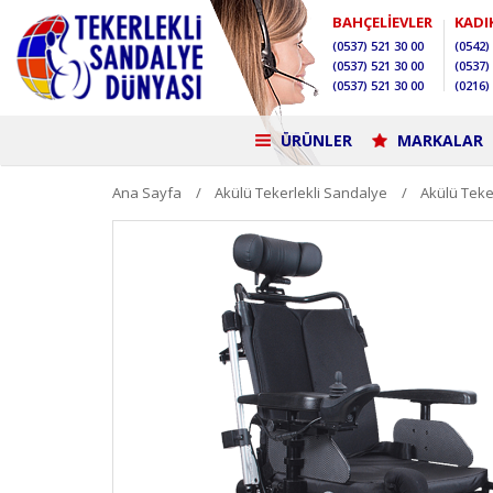
BAHÇELİEVLER
KADI
(0537)
521 30 00
(0542)
(0537)
521 30 00
(0537)
(0537)
521 30 00
(0216)
ÜRÜNLER
MARKALAR
Ana Sayfa
Akülü Tekerlekli Sandalye
Akülü Teke