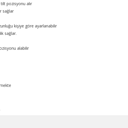
ilt pozisyonu alır
r sağlar
zunluğu kişiye göre ayarlanabilir
k sağlar.
pozisyonu alabilir
lmekte
R