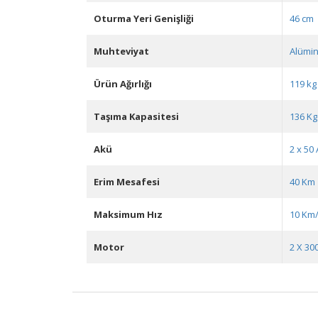
Oturma Yeri Genişliği
46 cm
Muhteviyat
Alümi
Ürün Ağırlığı
119 kg
Taşıma Kapasitesi
136 Kg
Akü
2 x 50
Erim Mesafesi
40 Km
Maksimum Hız
10 Km
Motor
2 X 30