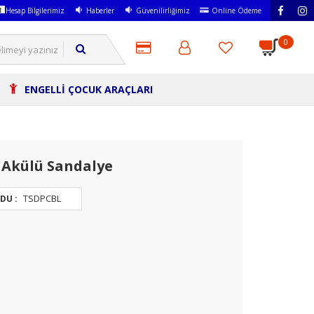
Hesap Bilgilerimiz
Haberler
Güvenilirliğimiz
Online Ödeme
0
ENGELLİ ÇOCUK ARAÇLARI
i Akülü Sandalye
TSDPCBL
DU :