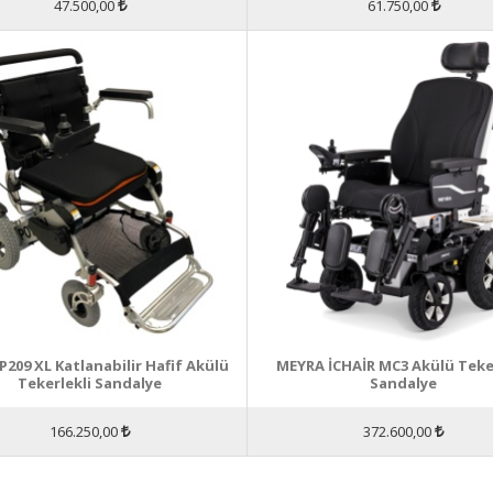
47.500,00
61.750,00
 P209 XL Katlanabilir Hafif Akülü
MEYRA İCHAİR MC3 Akülü Teker
Tekerlekli Sandalye
Sandalye
166.250,00
372.600,00