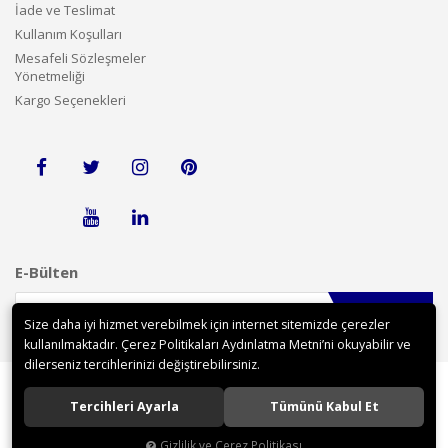
İade ve Teslimat
Kullanım Koşulları
Mesafeli Sözleşmeler
Yönetmeliği
Kargo Seçenekleri
E-Bülten
Gönder
Size daha iyi hizmet verebilmek için internet sitemizde çerezler
kullanılmaktadır. Çerez Politikaları Aydınlatma Metni’ni okuyabilir ve
dilerseniz tercihlerinizi değiştirebilirsiniz.
Tercihleri Ayarla
Tümünü Kabul Et
©2018 tekerleklisandalyedunyasi.com tüm hakları saklıdır.
Gizlilik ve Çerez Politikası