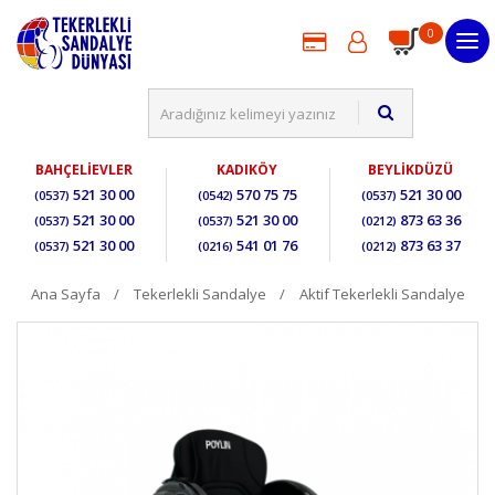
0
BAHÇELİEVLER
KADIKÖY
BEYLİKDÜZÜ
521 30 00
570 75 75
521 30 00
(0537)
(0542)
(0537)
521 30 00
521 30 00
873 63 36
(0537)
(0537)
(0212)
521 30 00
541 01 76
873 63 37
(0537)
(0216)
(0212)
Ana Sayfa
Tekerlekli Sandalye
Aktif Tekerlekli Sandalye