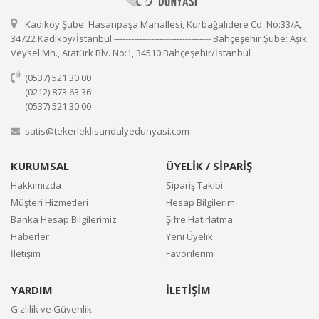
Kadıköy Şube: Hasanpaşa Mahallesi, Kurbağalıdere Cd. No:33/A,
34722 Kadıköy/İstanbul ---------------------------------- Bahçeşehir Şube: Aşık
Veysel Mh., Atatürk Blv. No:1, 34510 Bahçeşehir/İstanbul
(0537) 521 30 00
(0212) 873 63 36
(0537) 521 30 00
satis@tekerleklisandalyedunyasi.com
KURUMSAL
ÜYELİK / SİPARİŞ
Hakkımızda
Sipariş Takibi
Müşteri Hizmetleri
Hesap Bilgilerim
Banka Hesap Bilgilerimiz
Şifre Hatırlatma
Haberler
Yeni Üyelik
İletişim
Favorilerim
YARDIM
İLETİŞİM
Gizlilik ve Güvenlik