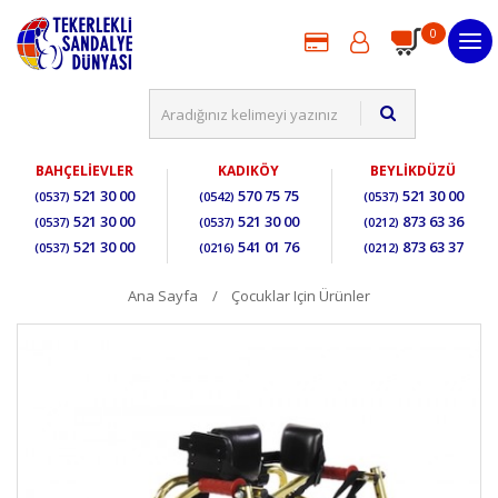
0
BAHÇELİEVLER
KADIKÖY
BEYLİKDÜZÜ
521 30 00
570 75 75
521 30 00
(0537)
(0542)
(0537)
521 30 00
521 30 00
873 63 36
(0537)
(0537)
(0212)
521 30 00
541 01 76
873 63 37
(0537)
(0216)
(0212)
Ana Sayfa
Çocuklar Için Ürünler