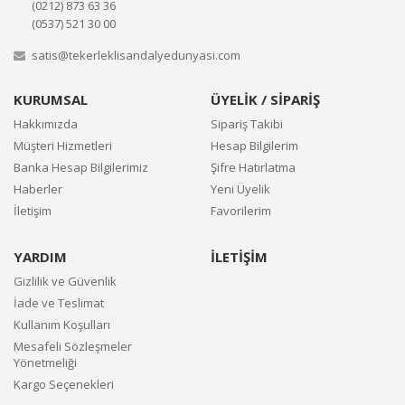
(0212) 873 63 36
(0537) 521 30 00
satis@tekerleklisandalyedunyasi.com
KURUMSAL
ÜYELİK / SİPARİŞ
Hakkımızda
Sipariş Takibi
Müşteri Hizmetleri
Hesap Bilgilerim
Banka Hesap Bilgilerimiz
Şifre Hatırlatma
Haberler
Yeni Üyelik
İletişim
Favorilerim
YARDIM
İLETİŞİM
Gizlilik ve Güvenlik
İade ve Teslimat
Kullanım Koşulları
Mesafeli Sözleşmeler
Yönetmeliği
Kargo Seçenekleri