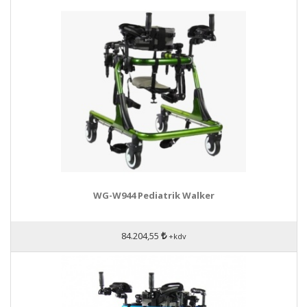
WG-W944 Pediatrik Walker
84.204,55
+kdv