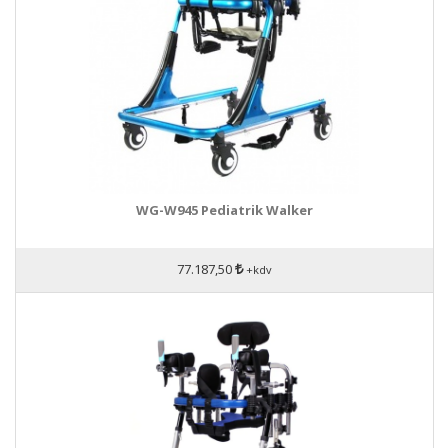
WG-W945 Pediatrik Walker
77.187,50
+kdv