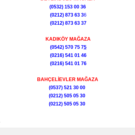
(0532)
153 00 36
(0212)
873 63 3
6
(0212)
873 63 37
KADIKÖY MAĞAZA
(0542) 570 75 7
5
(0216) 541 01 46
(0216) 541 01 76
BAHÇELİEVLER MAĞAZA
(0537) 521 30 00
(0212) 505 05 30
(0212) 505 05 30
R