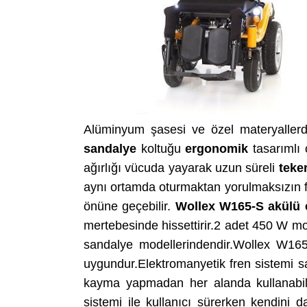
Alüminyum şasesi ve özel materyallerde
sandalye
koltuğu
ergonomik
tasarımlı
ağırlığı vücuda yayarak uzun süreli
teke
aynı ortamda oturmaktan yorulmaksızın far
önüne geçebilir.
Wollex W165-S akülü e
mertebesinde hissettirir.2 adet 450 W mo
sandalye modellerindendir.Wollex W16
uygundur.Elektromanyetik fren sistemi sa
kayma yapmadan her alanda kullanabilec
sistemi ile kullanıcı sürerken kendini 