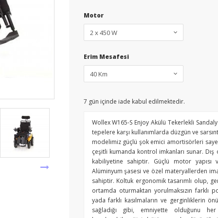
Motor
Erim Mesafesi
7
gün içinde iade kabul edilmektedir.
Wollex W165-S Enjoy Akülü Tekerlekli Sandalye
tepelere karşı kullanımlarda düzgün ve sarsın
modelimiz güçlü şok emici amortisörleri sayesi
çeşitli kumanda kontrol imkanları sunar. Dı
kabiliyetine sahiptir. Güçlü motor yapısı 
Alüminyum şasesi ve özel materyallerden imal 
sahiptir. Koltuk ergonomik tasarımlı olup, ge
ortamda oturmaktan yorulmaksızın farklı po
yada farklı kasılmaların ve gerginliklerin ön
sağladığı gibi, emniyette olduğunu her