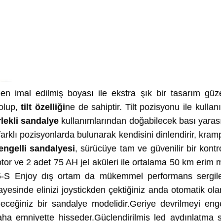
n imal edilmiş boyası ile ekstra şık bir tasarım güz
 olup,
tilt özelliği
ne de sahiptir. Tilt pozisyonu ile kulla
rlekli sandalye
kullanımlarından doğabilecek bası yarası
klı pozisyonlarda bulunarak kendisini dinlendirir, kramp 
ngelli sandalyesi
, sürücüye tam ve güvenilir bir kontr
tor ve 2 adet 75 AH jel aküleri ile ortalama 50 km erim 
5-S Enjoy dış ortam da mükemmel performans sergilem
yesinde elinizi joystickden çektiğiniz anda otomatik o
eğiniz bir sandalye modelidir.Geriye devrilmeyi engel
daha emniyette hisseder.Güçlendirilmiş led aydınlatma s