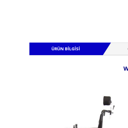
ÜRÜN BILGISI
W