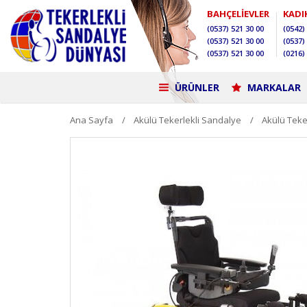
BAHÇELİEVLER
KADI
(0537)
521 30 00
(0542)
(0537)
521 30 00
(0537)
(0537)
521 30 00
(0216)
ÜRÜNLER
MARKALAR
Ana Sayfa
Akülü Tekerlekli Sandalye
Akülü Teke