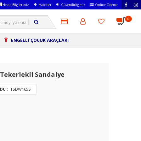
Hesap Bilgilerimiz
Haberler
Güvenilirliğimiz
Online Ödeme
0
ENGELLİ ÇOCUK ARAÇLARI
 Tekerlekli Sandalye
TSDW165S
DU :