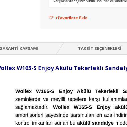
karşılaşabileceğiniz bütün unsurlar düşünülmü
Favorilere Ekle
GARANTI KAPSAMI
TAKSIT SEÇENEKLERI
ollex W165-S Enjoy Akülü Tekerlekli Sandal
Wollex W165-S Enjoy Akülü Tekerlekli S
zeminlerde ve meyilli tepelere karşı kullanıml
sağlamaktadır.
Wollex W165-S Enjoy akü
amortisörleri sayesinde sarsıntıları en aza indir
kontrol imkanları sunan bu
akülü sandalye
model