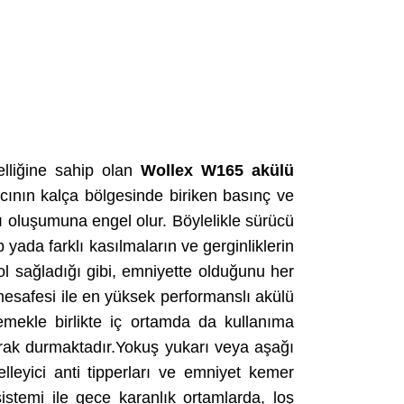
elliğine sahip olan
Wollex W165 akülü
nıcının kalça bölgesinde biriken basınç ve
 oluşumuna engel olur. Böylelikle sürücü
yada farklı kasılmaların ve gerginliklerin
ol sağladığı gibi, emniyette olduğunu her
mesafesi ile en yüksek performanslı akülü
ekle birlikte iç ortamda da kullanıma
larak durmaktadır.Yokuş yukarı veya aşağı
leyici anti tipperları ve emniyet kemer
istemi ile gece karanlık ortamlarda, loş