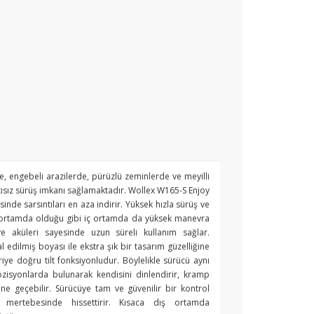
, engebeli arazilerde, pürüzlü zeminlerde ve meyilli
tısız sürüş imkanı sağlamaktadır. Wollex W165-S Enjoy
nde sarsıntıları en aza indirir. Yüksek hızla sürüş ve
ş ortamda olduğu gibi iç ortamda da yüksek manevra
ve aküleri sayesinde uzun süreli kullanım sağlar.
edilmiş boyası ile ekstra şık bir tasarım güzelliğine
riye doğru tilt fonksiyonludur. Böylelikle sürücü aynı
zisyonlarda bulunarak kendisini dinlendirir, kramp
üne geçebilir. Sürücüye tam ve güvenilir bir kontrol
 mertebesinde hissettirir. Kısaca dış ortamda