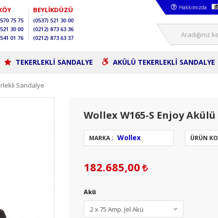
Hakkımızda
KÖY
BEYLİKDÜZÜ
570 75 75
(0537)
521 30 00
521 30 00
(0212)
873 63 36
541 01 76
(0212)
873 63 37
TEKERLEKLİ SANDALYE
AKÜLÜ TEKERLEKLİ SANDALYE
rlekli Sandalye
Wollex W165-S Enjoy Akülü
Wollex
MARKA :
ÜRÜN KO
182.685,00
Akü