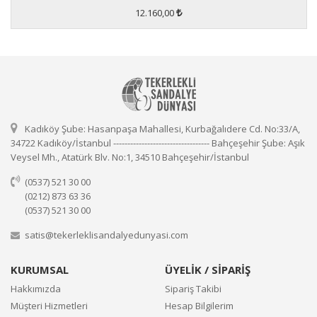
12.160,00
Kadıköy Şube: Hasanpaşa Mahallesi, Kurbağalıdere Cd. No:33/A,
34722 Kadıköy/İstanbul ---------------------------------- Bahçeşehir Şube: Aşık
Veysel Mh., Atatürk Blv. No:1, 34510 Bahçeşehir/İstanbul
(0537) 521 30 00
(0212) 873 63 36
(0537) 521 30 00
satis@tekerleklisandalyedunyasi.com
KURUMSAL
ÜYELİK / SİPARİŞ
Hakkımızda
Sipariş Takibi
Müşteri Hizmetleri
Hesap Bilgilerim