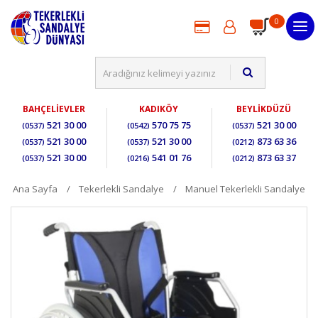
0
BAHÇELİEVLER
KADIKÖY
BEYLİKDÜZÜ
521 30 00
570 75 75
521 30 00
(0537)
(0542)
(0537)
521 30 00
521 30 00
873 63 36
(0537)
(0537)
(0212)
521 30 00
541 01 76
873 63 37
(0537)
(0216)
(0212)
Ana Sayfa
Tekerlekli Sandalye
Manuel Tekerlekli Sandalye