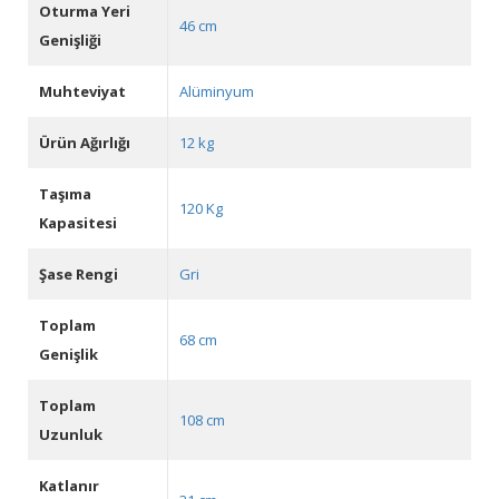
Oturma Yeri
46 cm
Genişliği
Muhteviyat
Alüminyum
Ürün Ağırlığı
12 kg
Taşıma
120 Kg
Kapasitesi
Şase Rengi
Gri
Toplam
68 cm
Genişlik
Toplam
108 cm
Uzunluk
Katlanır