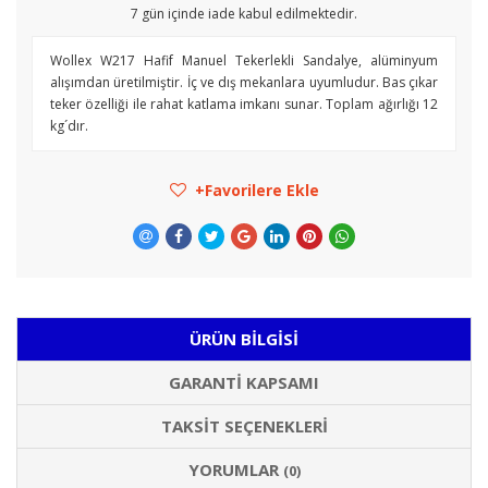
7
gün içinde iade kabul edilmektedir.
Wollex W217 Hafif Manuel Tekerlekli Sandalye, alüminyum
alışımdan üretilmiştir. İç ve dış mekanlara uyumludur. Bas çıkar
teker özelliği ile rahat katlama imkanı sunar. Toplam ağırlığı 12
kg´dır.
Favorilere Ekle
ÜRÜN BILGISI
GARANTI KAPSAMI
TAKSIT SEÇENEKLERI
YORUMLAR
(0)