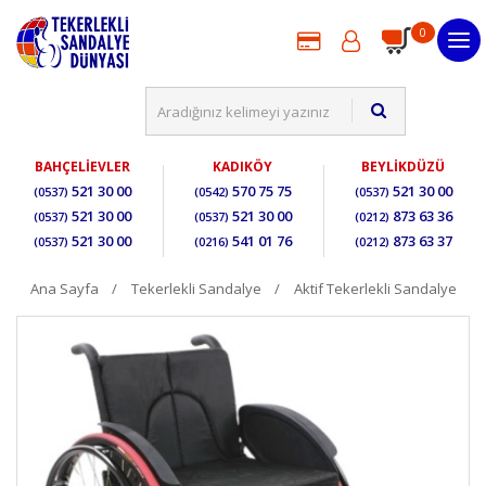
0
BAHÇELİEVLER
KADIKÖY
BEYLİKDÜZÜ
521 30 00
570 75 75
521 30 00
(0537)
(0542)
(0537)
521 30 00
521 30 00
873 63 36
(0537)
(0537)
(0212)
521 30 00
541 01 76
873 63 37
(0537)
(0216)
(0212)
Ana Sayfa
Tekerlekli Sandalye
Aktif Tekerlekli Sandalye