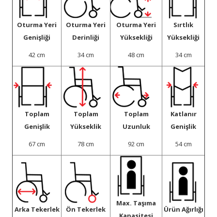
Oturma Yeri
Oturma Yeri
Oturma Yeri
Sırtlık
Genişliği
Derinliği
Yüksekliği
Yüksekliği
42 cm
34 cm
48 cm
34 cm
Toplam
Toplam
Toplam
Katlanır
Genişlik
Yükseklik
Uzunluk
Genişlik
67 cm
78 cm
92 cm
54 cm
Max. Taşıma
Arka Tekerlek
Ön Tekerlek
Ürün Ağırlığı
Kapasitesi