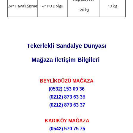
24" Havalı Şişme
4" PU Dolgu
13 kg
120 kg
Tekerlekli Sandalye Dünyası
Mağaza İletişim Bilgileri
BEYLİKDÜZÜ MAĞAZA
(0532)
153 00 36
(0212)
873 63 3
6
(0212)
873 63 37
KADIKÖY MAĞAZA
(0542) 570 75 7
5