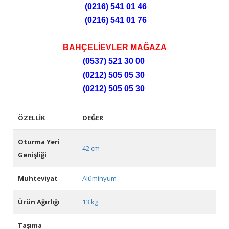
(0216) 541 01 46
(0216) 541 01 76
BAHÇELİEVLER MAĞAZA
(0537) 521 30 00
(0212) 505 05 30
(0212) 505 05 30
ÖZELLIK
DEĞER
Oturma Yeri
42 cm
Genişliği
Muhteviyat
Alüminyum
Ürün Ağırlığı
13 kg
Taşıma