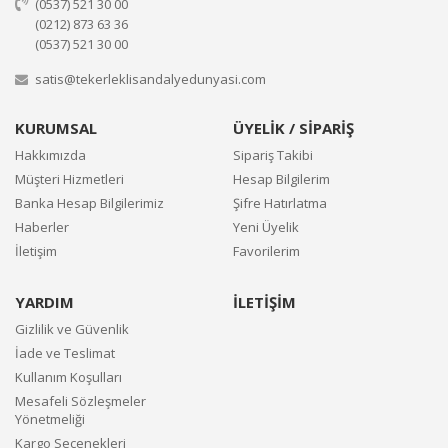
(0537) 521 30 00
(0212) 873 63 36
(0537) 521 30 00
satis@tekerleklisandalyedunyasi.com
KURUMSAL
ÜYELİK / SİPARİŞ
Hakkımızda
Sipariş Takibi
Müşteri Hizmetleri
Hesap Bilgilerim
Banka Hesap Bilgilerimiz
Şifre Hatırlatma
Haberler
Yeni Üyelik
İletişim
Favorilerim
YARDIM
İLETİŞİM
Gizlilik ve Güvenlik
İade ve Teslimat
Kullanım Koşulları
Mesafeli Sözleşmeler
Yönetmeliği
Kargo Seçenekleri