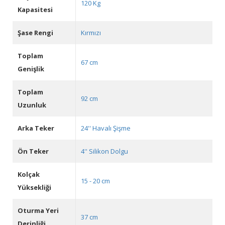
120 Kg
Kapasitesi
Şase Rengi
Kırmızı
Toplam
67 cm
Genişlik
Toplam
92 cm
Uzunluk
Arka Teker
24'' Havalı Şişme
Ön Teker
4'' Silikon Dolgu
Kolçak
15 - 20 cm
Yüksekliği
Oturma Yeri
37 cm
Derinliği