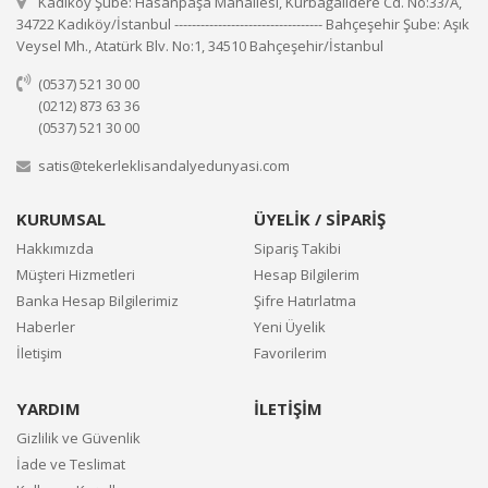
Kadıköy Şube: Hasanpaşa Mahallesi, Kurbağalıdere Cd. No:33/A,
34722 Kadıköy/İstanbul ---------------------------------- Bahçeşehir Şube: Aşık
Veysel Mh., Atatürk Blv. No:1, 34510 Bahçeşehir/İstanbul
(0537) 521 30 00
(0212) 873 63 36
(0537) 521 30 00
satis@tekerleklisandalyedunyasi.com
KURUMSAL
ÜYELİK / SİPARİŞ
Hakkımızda
Sipariş Takibi
Müşteri Hizmetleri
Hesap Bilgilerim
Banka Hesap Bilgilerimiz
Şifre Hatırlatma
Haberler
Yeni Üyelik
İletişim
Favorilerim
YARDIM
İLETİŞİM
Gizlilik ve Güvenlik
İade ve Teslimat