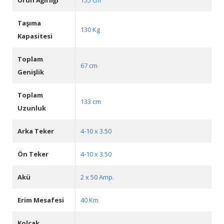
Ürün Ağırlığı
155 cm
Taşıma
130 Kg
Kapasitesi
Toplam
67 cm
Genişlik
Toplam
133 cm
Uzunluk
Arka Teker
4-10 x 3.50
Ön Teker
4-10 x 3.50
Akü
2 x 50 Amp.
Erim Mesafesi
40 Km
Kolçak