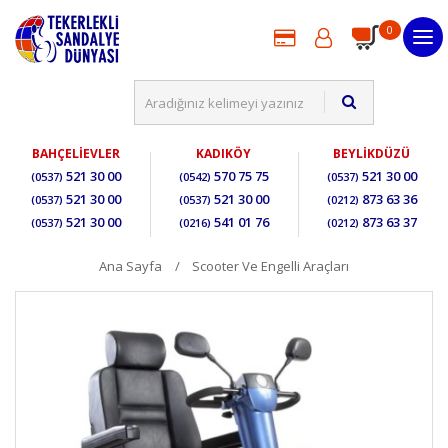
0
BAHÇELİEVLER
KADIKÖY
BEYLİKDÜZÜ
521 30 00
570 75 75
521 30 00
(0537)
(0542)
(0537)
521 30 00
521 30 00
873 63 36
(0537)
(0537)
(0212)
521 30 00
541 01 76
873 63 37
(0537)
(0216)
(0212)
Ana Sayfa
Scooter Ve Engelli Araçları