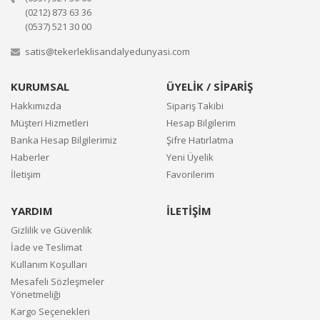
(0212) 873 63 36
(0537) 521 30 00
satis@tekerleklisandalyedunyasi.com
KURUMSAL
ÜYELİK / SİPARİŞ
Hakkımızda
Sipariş Takibi
Müşteri Hizmetleri
Hesap Bilgilerim
Banka Hesap Bilgilerimiz
Şifre Hatırlatma
Haberler
Yeni Üyelik
İletişim
Favorilerim
YARDIM
İLETİŞİM
Gizlilik ve Güvenlik
İade ve Teslimat
Kullanım Koşulları
Mesafeli Sözleşmeler
Yönetmeliği
Kargo Seçenekleri