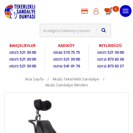
0
BAHÇELİEVLER
KADIKÖY
BEYLİKDÜZÜ
521 30 00
570 75 75
521 30 00
(0537)
(0542)
(0537)
521 30 00
521 30 00
873 63 36
(0537)
(0537)
(0212)
521 30 00
541 01 76
873 63 37
(0537)
(0216)
(0212)
Ana Sayfa
Akülü Tekerlekli Sandalye
Akülü Sandalye Minderi