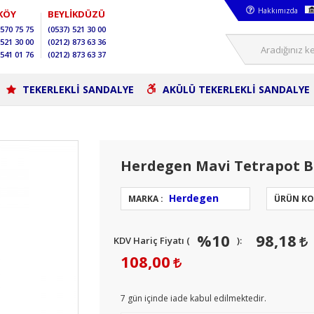
Hakkımızda
KÖY
BEYLİKDÜZÜ
570 75 75
(0537)
521 30 00
521 30 00
(0212)
873 63 36
541 01 76
(0212)
873 63 37
TEKERLEKLİ SANDALYE
AKÜLÜ TEKERLEKLİ SANDALYE
Herdegen Mavi Tetrapot 
Herdegen
MARKA :
ÜRÜN KO
%10
98,18
KDV Hariç Fiyatı (
):
108,00
7
gün içinde iade kabul edilmektedir.