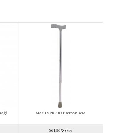
neği
Merits PR-103 Baston Asa
561,36
+kdv