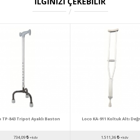
İLGINIZI ÇEKEBILIR
 TP-843 Tripot Ayaklı Baston
Loco KA-911 Koltuk Altı Değ
734,09
1.511,36
+kdv
+kdv