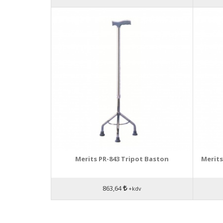
Merits PR-843 Tripot Baston
Merit
863,64
+kdv