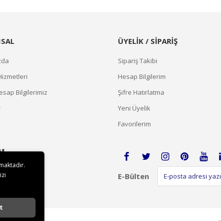
SAL
ÜYELİK / SİPARİŞ
zda
Sipariş Takibi
Hizmetleri
Hesap Bilgilerim
sap Bilgilerimiz
Şifre Hatırlatma
r
Yeni Üyelik
Favorilerim
İM
lmaktadır.
izi
E-Bülten
t