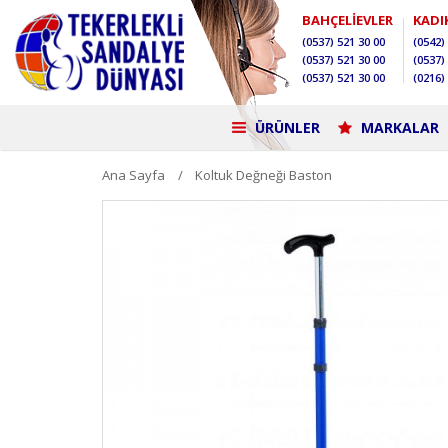
BAHÇELİEVLER
KADI
(0537)
521 30 00
(0542)
(0537)
521 30 00
(0537)
(0537)
521 30 00
(0216)
ÜRÜNLER
MARKALAR
Ana Sayfa
Koltuk Değneği Baston