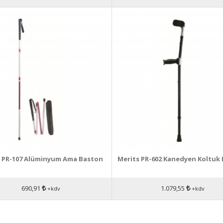
s PR-107 Alüminyum Ama Baston
Merits PR-602 Kanedyen Koltuk 
690,91
1.079,55
+kdv
+kdv