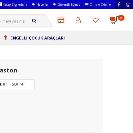
Hesap Bilgilerimiz
Haberler
Güvenilirliğimiz
Online Ödeme
0
ENGELLİ ÇOCUK ARAÇLARI
Baston
TSDHMT
DU :