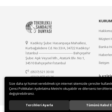
KURUM
Hakkımı
Müşteri 
Kadıköy Şube: Hasanpaşa Mahallesi,
Banka He
Kurbağalıdere Cd. No:33/A, 34722 Kadıköy/
İstanbul ---------------------------------- Bahçeşehir
Haberle
Şube: Aşık Veysel Mh., Atatürk Blv. No:1,
İletişim
34510 Bahçeşehir/İstanbul
(0537) 521 30 00
İLETİŞ
(0212) 873 63 36
(0537) 521 30 00
Size daha iyi hizmet verebilmek için internet sitemizde çerezler kullanı
Çerez Politikaları Aydınlatma Metni’ni okuyabilir ve dilerseniz tercihlerin
satis@tekerleklisandalyedunyasi.com
değiştirebilirsiniz.
Tercihleri Ayarla
Tümünü Kabul E