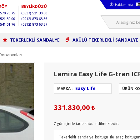
Hakkımızda
KÖY
BEYLİKDÜZÜ
570 75 75
(0537)
521 30 00
521 30 00
(0212)
873 63 36
541 01 76
(0212)
873 63 37
TEKERLEKLİ SANDALYE
AKÜLÜ TEKERLEKLİ SANDALYE
Donanımları
Lamira Easy Life G-tran IC
Easy Life
MARKA :
ÜRÜN KO
331.830,00
7
gün içinde iade kabul edilmektedir.
Tekerlekli sandalye koltuğu ile araç koltuğunu 