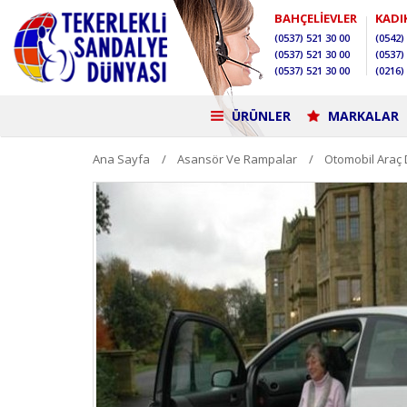
BAHÇELİEVLER
KADI
(0537)
521 30 00
(0542)
(0537)
521 30 00
(0537)
(0537)
521 30 00
(0216)
ÜRÜNLER
MARKALAR
Ana Sayfa
Asansör Ve Rampalar
Otomobil Araç 