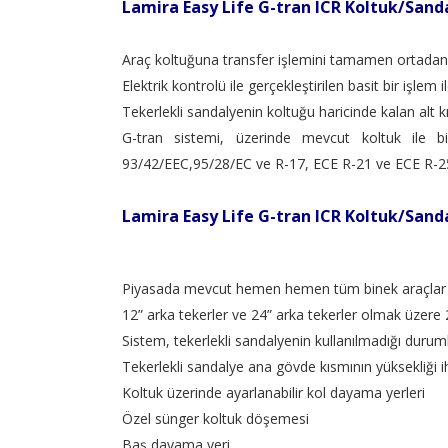
Lamira Easy Life G-tran ICR Koltuk/Sand
Araç koltuğuna transfer işlemini tamamen ortadan ka
Elektrik kontrolü ile gerçekleştirilen basit bir işle
Tekerlekli sandalyenin koltuğu haricinde kalan alt 
G-tran sistemi, üzerinde mevcut koltuk ile bir
93/42/EEC,95/28/EC ve R-17, ECE R-21 ve ECE R-2
Lamira Easy Life G-tran ICR Koltuk/Sanda
Piyasada mevcut hemen hemen tüm binek araçlar il
12” arka tekerler ve 24” arka tekerler olmak üzere 2
Sistem, tekerlekli sandalyenin kullanılmadığı durum
Tekerlekli sandalye ana gövde kısmının yüksekliği ih
Koltuk üzerinde ayarlanabilir kol dayama yerleri
Özel sünger koltuk döşemesi
Baş dayama yeri