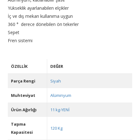
Yükseklik ayarlanabilen elçikler
İç ve dış mekan kullanıma uygun
360 ° derece dönebilen ön tekerler
Sepet
Fren sistemi
ÖZELLIK
DEĞER
Parça Rengi
Siyah
Muhteviyat
Alüminyum
Ürün Ağırlığı
11 kg-YENİ
Taşıma
120 Kg
Kapasitesi