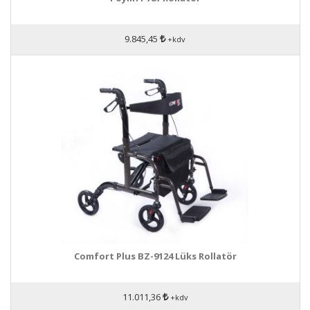
9.845,45
+kdv
Comfort Plus BZ-9124 Lüks Rollatör
11.011,36
+kdv