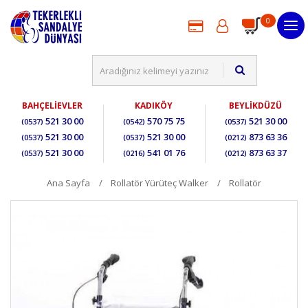
0
BAHÇELİEVLER
KADIKÖY
BEYLİKDÜZÜ
521 30 00
570 75 75
521 30 00
(0537)
(0542)
(0537)
521 30 00
521 30 00
873 63 36
(0537)
(0537)
(0212)
521 30 00
541 01 76
873 63 37
(0537)
(0216)
(0212)
Ana Sayfa
Rollatör Yürüteç Walker
Rollatör