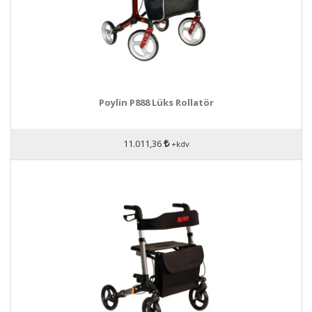
Poylin P888 Lüks Rollatör
11.011,36
+kdv