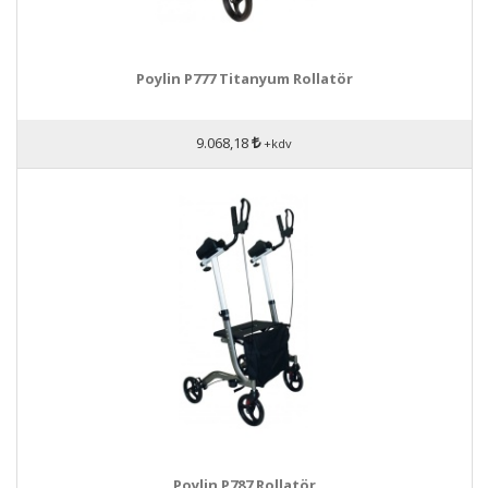
Poylin P777 Titanyum Rollatör
9.068,18
+kdv
Poylin P787 Rollatör