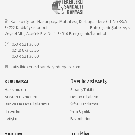
Kadıköy Şube: Hasanpaşa Mahallesi, Kurbağalıdere Cd. No:33/A,
34722 Kadıköy/İstanbul ---------------------------------- Bahçeşehir Şube: Aşık
Veysel Mh., Atatürk Blv. No:1, 34510 Bahçeşehir/İstanbul
(0537) 521 30 00
(0212) 873 63 36
(0537) 521 30 00
satis@tekerleklisandalyedunyasi.com
KURUMSAL
ÜYELİK / SİPARİŞ
Hakkımızda
Sipariş Takibi
Müşteri Hizmetleri
Hesap Bilgilerim
Banka Hesap Bilgilerimiz
Şifre Hatırlatma
Haberler
Yeni Üyelik
İletişim
Favorilerim
YARDIM
İLETİŞİM