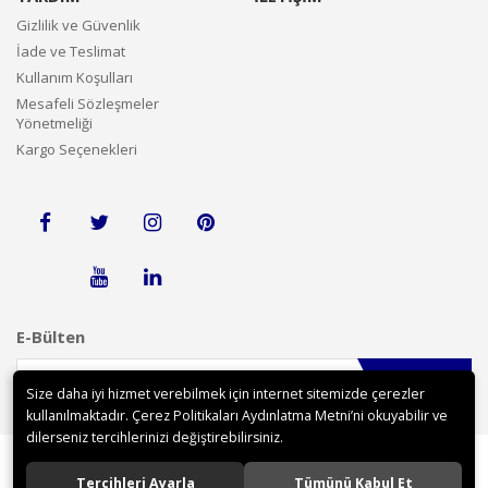
Gizlilik ve Güvenlik
İade ve Teslimat
Kullanım Koşulları
Mesafeli Sözleşmeler
Yönetmeliği
Kargo Seçenekleri
E-Bülten
Gönder
Size daha iyi hizmet verebilmek için internet sitemizde çerezler
kullanılmaktadır. Çerez Politikaları Aydınlatma Metni’ni okuyabilir ve
dilerseniz tercihlerinizi değiştirebilirsiniz.
Tercihleri Ayarla
Tümünü Kabul Et