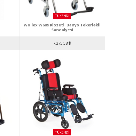
TÜKENDI
Wollex W689 Klozetli Banyo Tekerlekli
Sandalyesi
7.275,58
TÜKENDI