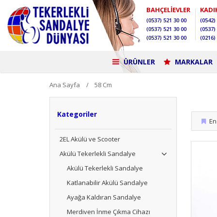
BAHÇELİEVLER
KADI
(0537)
521 30 00
(0542)
(0537)
521 30 00
(0537)
(0537)
521 30 00
(0216)
ÜRÜNLER
MARKALAR
Ana Sayfa
58 Cm
Kategoriler
En 
2EL Akülü ve Scooter
Akülü Tekerlekli Sandalye
Akülü Tekerlekli Sandalye
Katlanabilir Akülü Sandalye
Ayağa Kaldıran Sandalye
Merdiven İnme Çıkma Cihazı