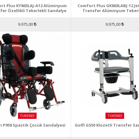
rt Plus KY863LAJ-A12 Alüminyum
Comfort Plus GK863LABJ-12 Je
fer Özellikli Tekerlekli Sandalye
Transfer Alüminyum Tekerl
Sandalye
9.975,00
9.975,00
TÜKENDI
TÜKENDI
n P958 Spastik Çocuk Sandalyesi
Golfi G550 Klozetli Transfer Sa