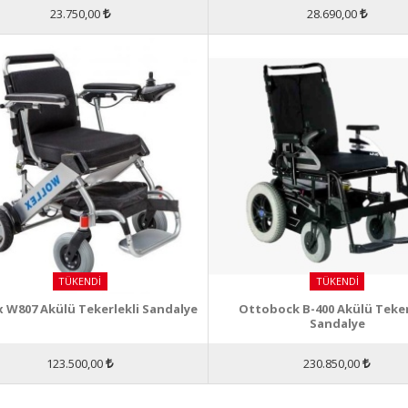
23.750,00
28.690,00
TÜKENDI
TÜKENDI
x W807 Akülü Tekerlekli Sandalye
Ottobock B-400 Akülü Teker
Sandalye
123.500,00
230.850,00