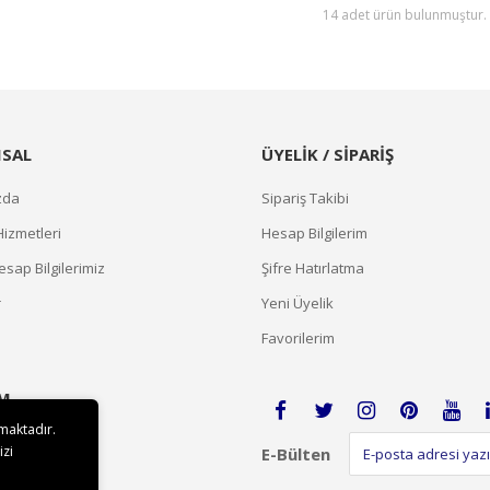
14 adet ürün bulunmuştur.
SAL
ÜYELİK / SİPARİŞ
zda
Sipariş Takibi
Hizmetleri
Hesap Bilgilerim
sap Bilgilerimiz
Şifre Hatırlatma
r
Yeni Üyelik
Favorilerim
İM
lmaktadır.
izi
E-Bülten