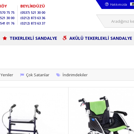
Hakkımızda
KÖY
BEYLİKDÜZÜ
570 75 75
(0537)
521 30 00
521 30 00
(0212)
873 63 36
541 01 76
(0212)
873 63 37
TEKERLEKLİ SANDALYE
AKÜLÜ TEKERLEKLİ SANDALYE
Yeniler
Çok Satanlar
İndirimdekiler