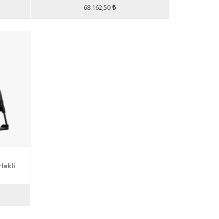
68.162,50
lekli