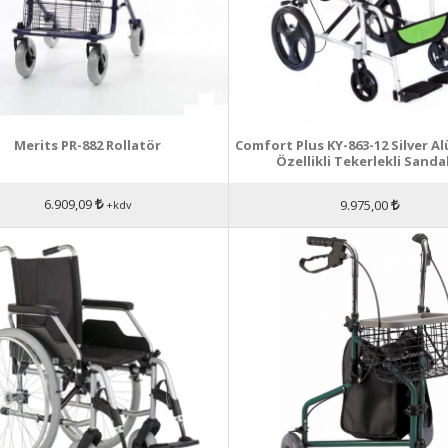
Merits PR-882 Rollatör
Comfort Plus KY-863-12 Silver 
Özellikli Tekerlekli Sanda
6.909,09
9.975,00
+kdv