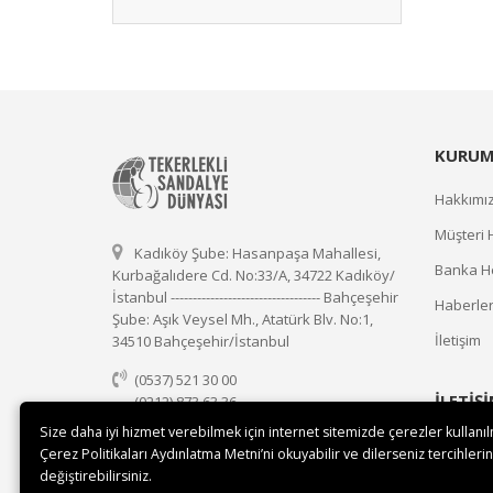
KURUM
Hakkımı
Müşteri 
Kadıköy Şube: Hasanpaşa Mahallesi,
Banka He
Kurbağalıdere Cd. No:33/A, 34722 Kadıköy/
İstanbul ---------------------------------- Bahçeşehir
Haberle
Şube: Aşık Veysel Mh., Atatürk Blv. No:1,
İletişim
34510 Bahçeşehir/İstanbul
(0537) 521 30 00
İLETİŞ
(0212) 873 63 36
(0537) 521 30 00
Size daha iyi hizmet verebilmek için internet sitemizde çerezler kullanı
Çerez Politikaları Aydınlatma Metni’ni okuyabilir ve dilerseniz tercihlerin
satis@tekerleklisandalyedunyasi.com
değiştirebilirsiniz.