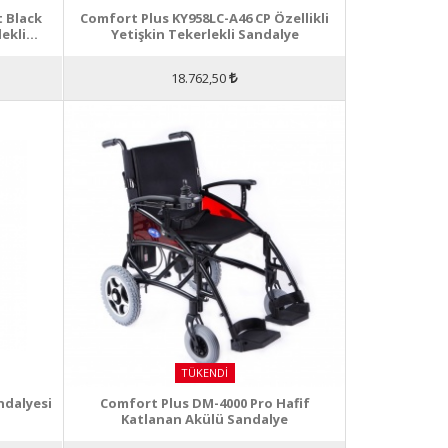
t Black
Comfort Plus KY958LC-A46 CP Özellikli
ekli
Yetişkin Tekerlekli Sandalye
18.762,50
TÜKENDI
ndalyesi
Comfort Plus DM-4000 Pro Hafif
Katlanan Akülü Sandalye