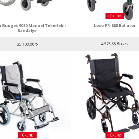
TÜKENDI
 Budget 9050 Manuel Tekerlekli
Loco PR-888 Rollatör
Sandalye
4.575,55
35.100,00
+kdv
TÜKENDI
TÜKENDI