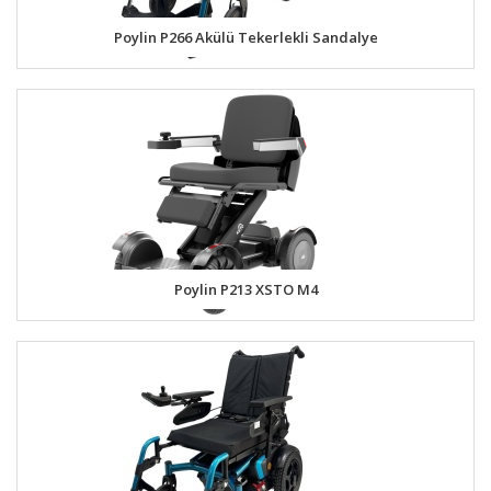
Poylin P266 Akülü Tekerlekli Sandalye
Poylin P213 XSTO M4