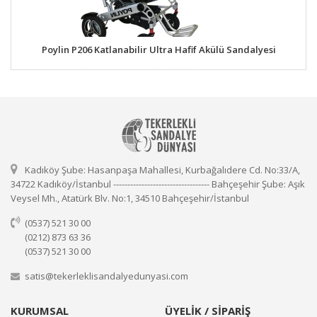
Poylin P206 Katlanabilir Ultra Hafif Akülü Sandalyesi
Kadıköy Şube: Hasanpaşa Mahallesi, Kurbağalıdere Cd. No:33/A,
34722 Kadıköy/İstanbul ---------------------------------- Bahçeşehir Şube: Aşık
Veysel Mh., Atatürk Blv. No:1, 34510 Bahçeşehir/İstanbul
(0537) 521 30 00
(0212) 873 63 36
(0537) 521 30 00
satis@tekerleklisandalyedunyasi.com
KURUMSAL
ÜYELİK / SİPARİŞ