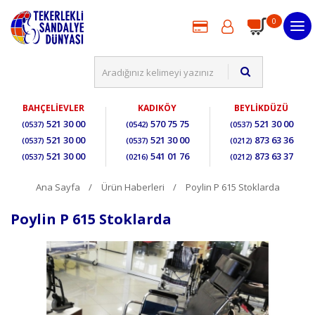
0
BAHÇELİEVLER
KADIKÖY
BEYLİKDÜZÜ
521 30 00
570 75 75
521 30 00
(0537)
(0542)
(0537)
521 30 00
521 30 00
873 63 36
(0537)
(0537)
(0212)
521 30 00
541 01 76
873 63 37
(0537)
(0216)
(0212)
Ana Sayfa
Ürün Haberleri
Poylin P 615 Stoklarda
Poylin P 615 Stoklarda