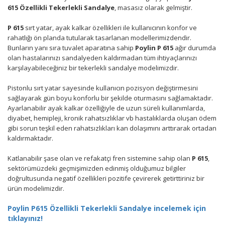
615 Özellikli Tekerlekli Sandalye
, masasız olarak gelmiştir.
P 615
sırt yatar, ayak kalkar özellikleri ile kullanıcının konfor ve
rahatlığı ön planda tutularak tasarlanan modellerimizdendir.
Bunların yanı sıra tuvalet aparatına sahip
Poylin P 615
ağır durumda
olan hastalarınızı sandalyeden kaldırmadan tüm ihtiyaçlarınızı
karşılayabileceğiniz bir tekerlekli sandalye modelimizdir.
Pistonlu sırt yatar sayesinde kullanıcın pozisyon değiştirmesini
sağlayarak gün boyu konforlu bir şekilde oturmasını sağlamaktadır.
Ayarlanabilir ayak kalkar özelliğiyle de uzun süreli kullanımlarda,
diyabet, hemipleji, kronik rahatsızlıklar vb hastalıklarda oluşan ödem
gibi sorun teşkil eden rahatsızlıkları kan dolaşımını arttırarak ortadan
kaldırmaktadır.
Katlanabilir şase olan ve refakatçi fren sistemine sahip olan
P 615
,
sektörümüzdeki geçmişimizden edinmiş olduğumuz bilgiler
doğrultusunda negatif özellikleri pozitife çevirerek getirttiriniz bir
ürün modelimizdir.
Poylin P615 Özellikli Tekerlekli Sandalye incelemek için
tıklayınız!