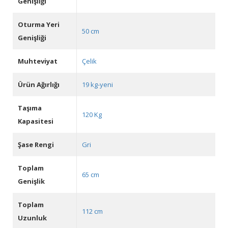
Genişliği
Oturma Yeri
50 cm
Genişliği
Muhteviyat
Çelik
Ürün Ağırlığı
19 kg-yeni
Taşıma
120 Kg
Kapasitesi
Şase Rengi
Gri
Toplam
65 cm
Genişlik
Toplam
112 cm
Uzunluk