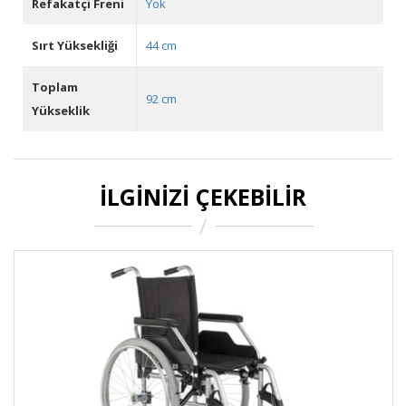
Refakatçi Freni
Yok
Sırt Yüksekliği
44 cm
Toplam
92 cm
Yükseklik
İLGINIZI ÇEKEBILIR