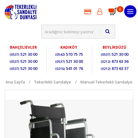
0
BAHÇELİEVLER
KADIKÖY
BEYLİKDÜZÜ
521 30 00
570 75 75
521 30 00
(0537)
(0542)
(0537)
521 30 00
521 30 00
873 63 36
(0537)
(0537)
(0212)
521 30 00
541 01 76
873 63 37
(0537)
(0216)
(0212)
Ana Sayfa
Tekerlekli Sandalye
Manuel Tekerlekli Sandalye