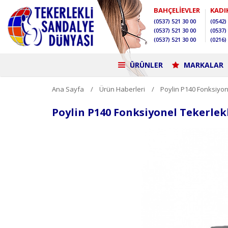
BAHÇELİEVLER
KADI
(0537)
521 30 00
(0542)
(0537)
521 30 00
(0537)
(0537)
521 30 00
(0216)
ÜRÜNLER
MARKALAR
Ana Sayfa
Ürün Haberleri
Poylin P140 Fonksiyon
Poylin P140 Fonksiyonel Tekerlek