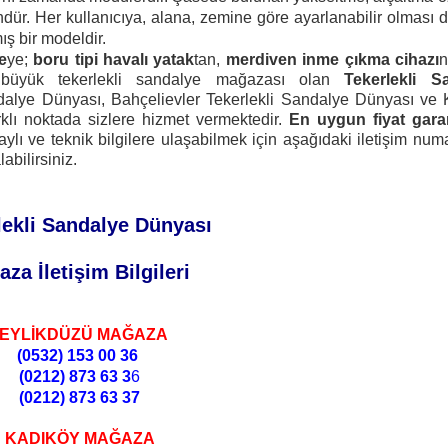
ür. Her kullanıcıya, alana, zemine göre ayarlanabilir olması 
ış bir modeldir.
e
ye;
boru tipi havalı yatak
tan,
merdiven inme çıkma cihazı
n
 büyük tekerlekli sandalye mağazası olan
Tekerlekli S
dalye Dünyası, Bahçelievler Tekerlekli Sandalye Dünyası ve
klı noktada sizlere hizmet vermektedir.
En uygun fiyat gara
ı ve teknik bilgilere ulaşabilmek için aşağıdaki iletişim numa
bilirsiniz.
lekli Sandalye Dünyası
za İletişim Bilgileri
EYLİKDÜZÜ MAĞAZA
(0532)
153 00 36
(0212)
873 63 3
6
(0212)
873 63 37
KADIKÖY MAĞAZA