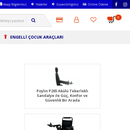
Hesap Bilgilerimiz
Haberler
Güvenilirliğimiz
Online Ödeme
0
ENGELLİ ÇOCUK ARAÇLARI
Poylin P265 Akülü Tekerlekli
Sandalye ile Güç, Konfor ve
Güvenlik Bir Arada