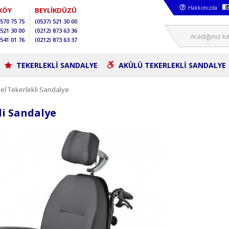
Hakkımızda
KÖY
BEYLİKDÜZÜ
570 75 75
(0537)
521 30 00
521 30 00
(0212)
873 63 36
541 01 76
(0212)
873 63 37
TEKERLEKLİ SANDALYE
AKÜLÜ TEKERLEKLİ SANDALYE
el Tekerlekli Sandalye
li Sandalye