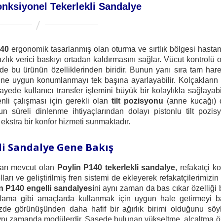
onksiyonel Tekerlekli Sandalye
140
ergonomik tasarlanmış olan oturma ve sırtlık bölgesi hasta
zlık verici baskıyı ortadan kaldırmasını sağlar. Vücut kontrolü
i de bu ürünün özelliklerinden biridir. Bunun yanı sıra tam hare
dine uygun konumlanmayı tek başına ayarlayabilir. Kolçakların 
ede kullanıcı transfer işlemini büyük bir kolaylıkla sağlayabi
nli çalışması için gerekli olan
tilt pozisyonu
(anne kucağı) 
n süreli dinlenme ihtiyaçlarından dolayı pistonlu tilt pozi
 ekstra bir konfor hizmeti sunmaktadır.
li Sandalye Gene Bakış
kları mevcut olan
Poylin P140 tekerlekli sandalye
, refakatçi k
arı ve geliştirilmiş fren sistemi de ekleyerek refakatçilerimizin
n P140 engelli sandalyesi
ni aynı zaman da bas cıkar özelliği
olama gibi amaçlarda kullanmak için uygun hale getirmeyi ba
e görünüşünden daha hafif bir ağırlık birimi olduğunu söy
nı zamanda modülerdir. Şasede bulunan yükseltme, alçaltma öz