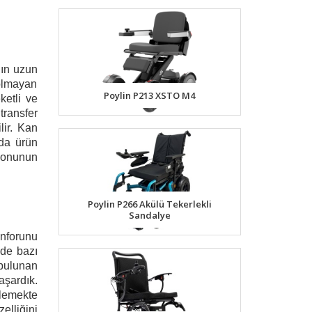
nın uzun
 olmayan
Poylin P213 XSTO M4
ketli ve
transfer
lir. Kan
da ürün
syonunun
Poylin P266 Akülü Tekerlekli
Sandalye
onforunu
 de bazı
 bulunan
şardık.
lemekte
elliğini