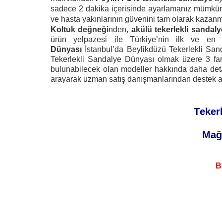
sadece 2 dakika içerisinde ayarlamanız mümkünd
ve hasta yakınlarının güvenini tam olarak kazanm
Koltuk değneği
nden,
akülü tekerlekli sandaly
ürün yelpazesi ile Türkiye’nin ilk ve en
Dünyası
İstanbul’da Beylikdüzü Tekerlekli San
Tekerlekli Sandalye Dünyası olmak üzere 3 far
bulunabilecek olan modeller hakkında daha detayl
arayarak uzman satış danışmanlarından destek ala
Teker
Mağa
B