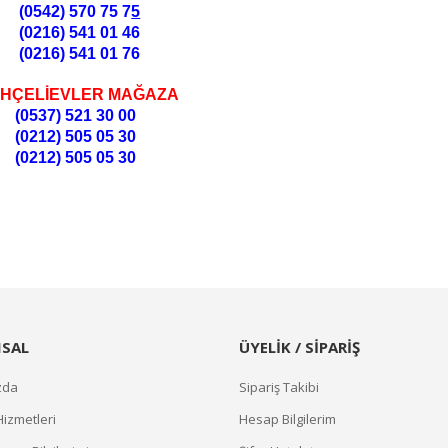
(0542) 570 75 7
5
(0216) 541 01 46
(0216) 541 01 76
HÇELİEVLER MAĞAZA
(0537) 521 30 00
(0212) 505 05 30
(0212) 505 05 30
SAL
ÜYELİK / SİPARİŞ
zda
Sipariş Takibi
Hizmetleri
Hesap Bilgilerim