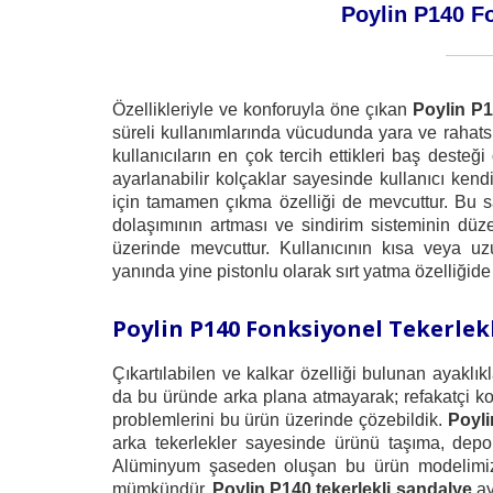
Poylin P140 F
Özellikleriyle ve konforuyla öne çıkan
Poylin P
süreli kullanımlarında vücudunda yara ve rahatsı
kullanıcıların en çok tercih ettikleri baş desteğ
ayarlanabilir kolçaklar sayesinde kullanıcı ken
için tamamen çıkma özelliği de mevcuttur. Bu say
dolaşımının artması ve sindirim sisteminin düze
üzerinde mevcuttur. Kullanıcının kısa veya uzu
yanında yine pistonlu olarak sırt yatma özelliğide
Poylin P140 Fonksiyonel Tekerlek
Çıkartılabilen ve kalkar özelliği bulunan ayaklı
da bu üründe arka plana atmayarak; refakatçi koll
problemlerini bu ürün üzerinde çözebildik.
Poyli
arka tekerlekler sayesinde ürünü taşıma, dep
Alüminyum şaseden oluşan bu ürün modelimizd
mümkündür.
Poylin P140 tekerlekli sandalye
ay