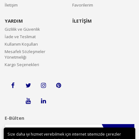
İletişim
Favorilerim
YARDIM
İLETİŞİM
Gizlilik ve Güvenlik
İade ve Teslimat
Kullanım Koşulları
Mesafeli Sözleşmeler
Yönetmeliği
Kargo Seçenekleri
E-Bülten
Gönder
Size daha iyi hizmet verebilmek için internet sitemizde çerezler