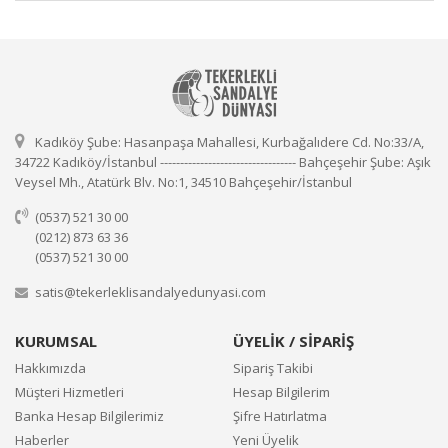
Kadıköy Şube: Hasanpaşa Mahallesi, Kurbağalıdere Cd. No:33/A,
34722 Kadıköy/İstanbul ---------------------------------- Bahçeşehir Şube: Aşık
Veysel Mh., Atatürk Blv. No:1, 34510 Bahçeşehir/İstanbul
(0537) 521 30 00
(0212) 873 63 36
(0537) 521 30 00
satis@tekerleklisandalyedunyasi.com
KURUMSAL
ÜYELİK / SİPARİŞ
Hakkımızda
Sipariş Takibi
Müşteri Hizmetleri
Hesap Bilgilerim
Banka Hesap Bilgilerimiz
Şifre Hatırlatma
Haberler
Yeni Üyelik