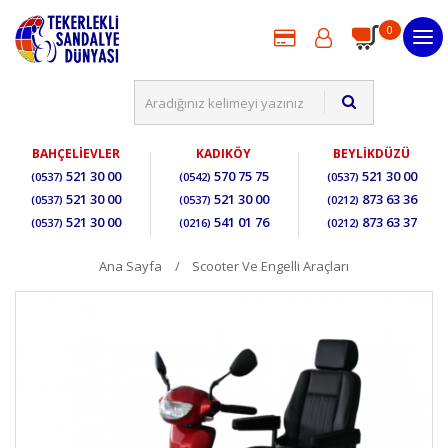
0
BAHÇELİEVLER
KADIKÖY
BEYLİKDÜZÜ
521 30 00
570 75 75
521 30 00
(0537)
(0542)
(0537)
521 30 00
521 30 00
873 63 36
(0537)
(0537)
(0212)
521 30 00
541 01 76
873 63 37
(0537)
(0216)
(0212)
Ana Sayfa
Scooter Ve Engelli Araçları