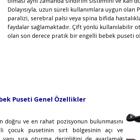
olması aynı zamanda sindirim sistemini ve kan do
Dolayısıyla, uzun süreli kullanımlara uygun olan P
paralizi, serebral palsi veya spina bifida hastalık
faydalar sağlamaktadır. Çift yönlü kullanılabilir 
olan son derece pratik bir engelli bebek puseti 
bek Puseti Genel Özellikler
e en doğru ve en rahat pozisyonun bulunmasını
i çocuk pusetinin sırt bölgesinin açı ve
ın yanı sıra oturma derinliğini de ayarlamak