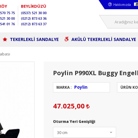
Hakkımızda
KÖY
BEYLİKDÜZÜ
570 75 75
(0537)
521 30 00
521 30 00
(0212)
873 63 36
541 01 76
(0212)
873 63 37
TEKERLEKLİ SANDALYE
AKÜLÜ TEKERLEKLİ SANDALYE
rabası
Poylin P990XL Buggy Engell
Poylin
MARKA :
ÜRÜN KO
47.025,00
Oturma Yeri Genişliği