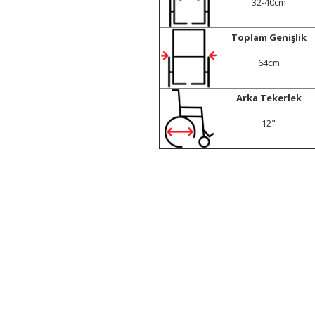
32-40cm
Toplam Genişlik
64cm
Arka Tekerlek
12"