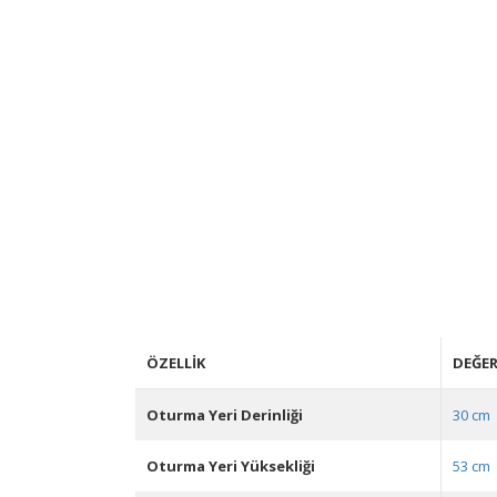
ÖZELLIK
DEĞE
Oturma Yeri Derinliği
30 cm
Oturma Yeri Yüksekliği
53 cm