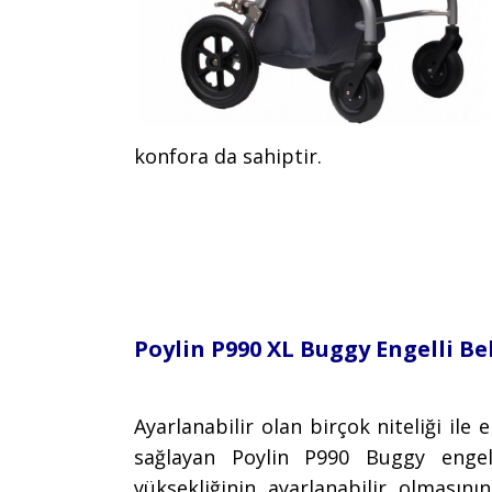
konfora da sahiptir.
Poylin P990 XL Buggy Engelli Be
Ayarlanabilir olan birçok niteliği il
sağlayan Poylin P990 Buggy engell
yüksekliğinin ayarlanabilir olmasın