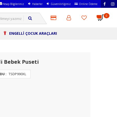
Hesap Bilgilerimiz
Haberler
Güvenilirliğimiz
Online Ödeme
0
ENGELLİ ÇOCUK ARAÇLARI
i Bebek Puseti
TSDP990XL
DU :