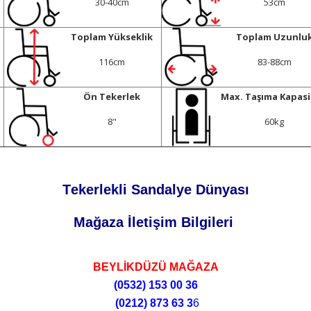
30-40cm
53cm
Toplam Yükseklik
Toplam Uzunlu
116cm
83-88cm
Ön Tekerlek
Max. Taşıma Kapasi
8"
60kg
Tekerlekli Sandalye Dünyası
Mağaza İletişim Bilgileri
BEYLİKDÜZÜ MAĞAZA
(0532)
153 00 36
(0212)
873 63 3
6