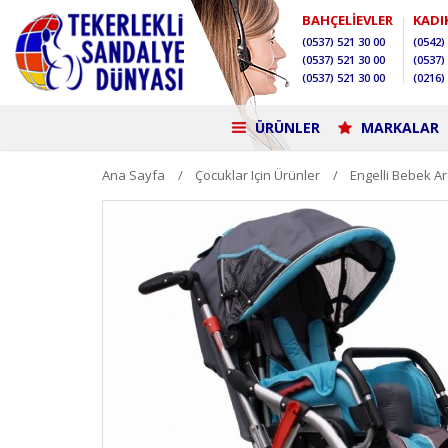
BAHÇELİEVLER
KADI
(0537)
521 30 00
(0542)
(0537)
521 30 00
(0537)
(0537)
521 30 00
(0216)
ÜRÜNLER
MARKALAR
Ana Sayfa
Çocuklar Için Ürünler
Engelli Bebek A