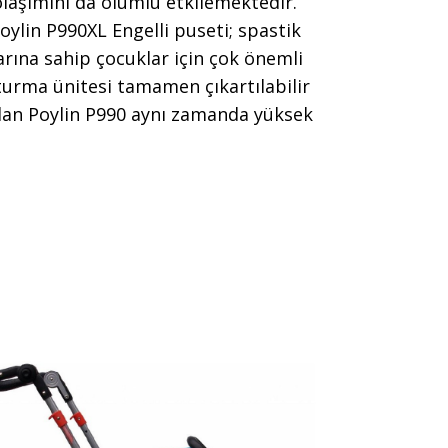
laşımını da olumlu etkilemektedir.
oylin P990XL Engelli puseti; spastik
larına sahip çocuklar için çok önemli
oturma ünitesi tamamen çıkartılabilir
olan Poylin P990 aynı zamanda yüksek