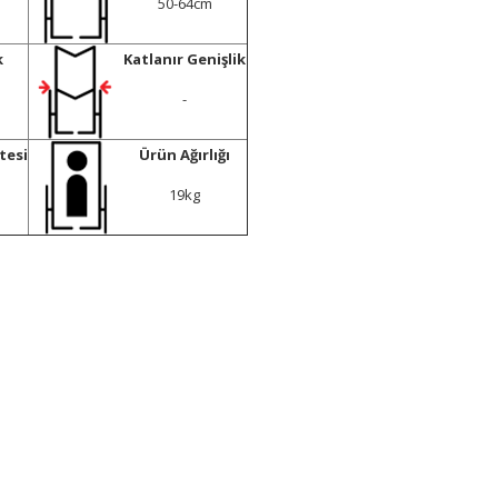
50-64cm
k
Katlanır Genişlik
-
tesi
Ürün Ağırlığı
19kg