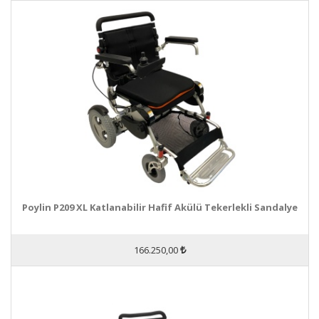
Poylin P209 XL Katlanabilir Hafif Akülü Tekerlekli Sandalye
166.250,00