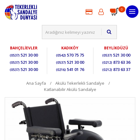
0
BAHÇELİEVLER
KADIKÖY
BEYLİKDÜZÜ
521 30 00
570 75 75
521 30 00
(0537)
(0542)
(0537)
521 30 00
521 30 00
873 63 36
(0537)
(0537)
(0212)
521 30 00
541 01 76
873 63 37
(0537)
(0216)
(0212)
Ana Sayfa
Akülü Tekerlekli Sandalye
Katlanabilir Akülü Sandalye