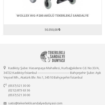
WOLLEX WG-P200 AKÜLÜ TEKERLEKLİ SANDALYE
50.350,00
Kadıköy Şube: Hasanpaşa Mahallesi, Kurbağalıdere Cd. No:33/A,
34722 Kadıköy/İstanbul ---------------------------------- Bahçeşehir Şube: Aşık
Veysel Mh., Atatürk Blv. No:1, 34510 Bahçeşehir/İstanbul
(0537) 521 30 00
(0212) 873 63 36
(0537) 521 30 00
satis@tekerleklisandalyedunyasi.com