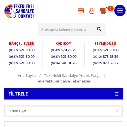
0
BAHÇELİEVLER
KADIKÖY
BEYLİKDÜZÜ
521 30 00
570 75 75
521 30 00
(0537)
(0542)
(0537)
521 30 00
521 30 00
873 63 36
(0537)
(0537)
(0212)
521 30 00
541 01 76
873 63 37
(0537)
(0216)
(0212)
Ana Sayfa
Tekerlekli Sandalye Yedek Parça
Tekerlekli Sandalye Tekerlekleri
FILTRELE