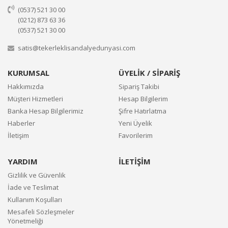
(0537) 521 30 00
(0212) 873 63 36
(0537) 521 30 00
satis@tekerleklisandalyedunyasi.com
KURUMSAL
ÜYELİK / SİPARİŞ
Hakkımızda
Sipariş Takibi
Müşteri Hizmetleri
Hesap Bilgilerim
Banka Hesap Bilgilerimiz
Şifre Hatırlatma
Haberler
Yeni Üyelik
İletişim
Favorilerim
YARDIM
İLETİŞİM
Gizlilik ve Güvenlik
İade ve Teslimat
Kullanım Koşulları
Mesafeli Sözleşmeler
Yönetmeliği