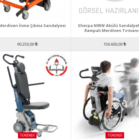
Merdiven İnme Çıkma Sandalyesi
Sherpa N959/ Akülü Sandalyel
Rampalı Merdiven Tırmanıc
90.250,00
156.600,00
TÜKENDI
TÜKENDI