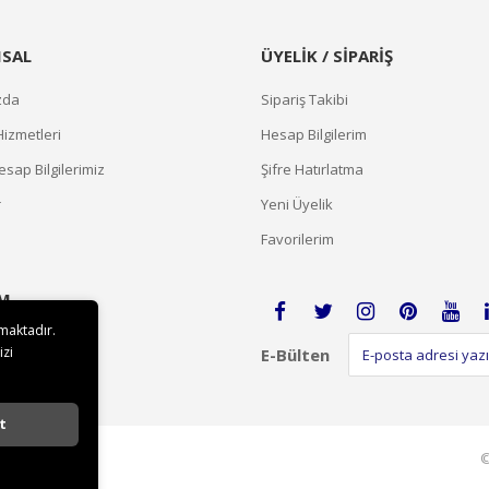
SAL
ÜYELİK / SİPARİŞ
zda
Sipariş Takibi
Hizmetleri
Hesap Bilgilerim
sap Bilgilerimiz
Şifre Hatırlatma
r
Yeni Üyelik
Favorilerim
İM
lmaktadır.
izi
E-Bülten
t
©