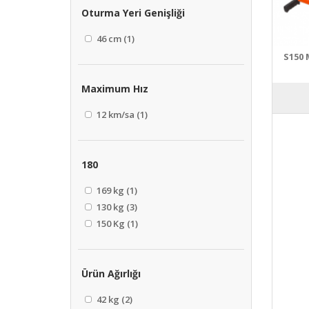
Oturma Yeri Genişliği
46 cm
(1)
S150 
Maximum Hız
12 km/sa
(1)
180
169 kg
(1)
130 kg
(3)
150 Kg
(1)
Ürün Ağırlığı
42 kg
(2)