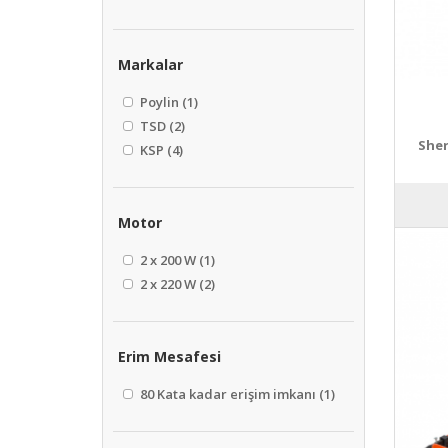
Markalar
Poylin
(1)
TSD
(2)
Sher
KSP
(4)
Motor
2 x 200 W
(1)
2 x 220 W
(2)
Erim Mesafesi
80 Kata kadar erişim imkanı
(1)