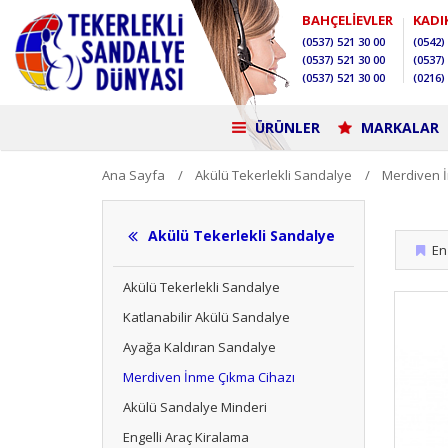
BAHÇELİEVLER
KADI
(0537)
521 30 00
(0542)
(0537)
521 30 00
(0537)
(0537)
521 30 00
(0216)
ÜRÜNLER
MARKALAR
Ana Sayfa
Akülü Tekerlekli Sandalye
Merdiven 
Akülü Tekerlekli Sandalye
En 
Akülü Tekerlekli Sandalye
Katlanabilir Akülü Sandalye
Ayağa Kaldıran Sandalye
Merdiven İnme Çıkma Cihazı
Akülü Sandalye Minderi
Engelli Araç Kiralama