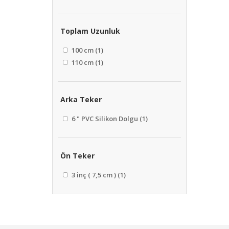
Toplam Uzunluk
100 cm
(1)
110 cm
(1)
Arka Teker
6 " PVC Silikon Dolgu
(1)
Ön Teker
3 inç ( 7,5 cm )
(1)