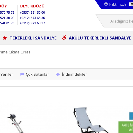
Hakkımızda
KÖY
BEYLİKDÜZÜ
570 75 75
(0537)
521 30 00
521 30 00
(0212)
873 63 36
541 01 76
(0212)
873 63 37
TEKERLEKLİ SANDALYE
AKÜLÜ TEKERLEKLİ SANDALYE
İnme Çıkma Cihazı
Yeniler
Çok Satanlar
İndirimdekiler