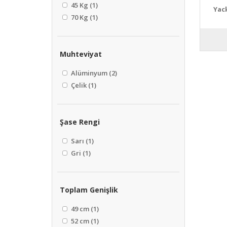
45 Kg
(1)
Yac
70 Kg
(1)
Muhteviyat
Alüminyum
(2)
Çelik
(1)
Şase Rengi
Sarı
(1)
Gri
(1)
Toplam Genişlik
49 cm
(1)
52 cm
(1)