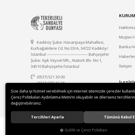
KURUM
Hakkımı
Müşteri 
Kadıköy Şube: Hasanpaşa Mahallesi,
Banka He
Kurbağalıdere Cd. No:33/A, 34722 Kadıköy/
İstanbul ---------------------------------- Bahçeşehir
Haberle
Şube: Aşık Veysel Mh., Atatürk Blv. No:1,
İletişim
34510 Bahçeşehir/İstanbul
(0537) 521 30 00
İLETİŞ
(0212) 873 63 36
(0537) 521 30 00
Size daha iyi hizmet verebilmek için internet sitemizde çerezler kullanı
Çerez Politikaları Aydınlatma Metni’ni okuyabilir ve dilerseniz tercihlerin
satis@tekerleklisandalyedunyasi.com
değiştirebilirsiniz.
Tercihleri Ayarla
Tümünü Kabul E
Gizlilik ve Çerez Politikası