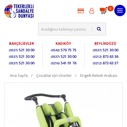
0
BAHÇELİEVLER
KADIKÖY
BEYLİKDÜZÜ
521 30 00
570 75 75
521 30 00
(0537)
(0542)
(0537)
521 30 00
521 30 00
873 63 36
(0537)
(0537)
(0212)
521 30 00
541 01 76
873 63 37
(0537)
(0216)
(0212)
Ana Sayfa
Çocuklar Için Ürünler
Engelli Bebek Arabası