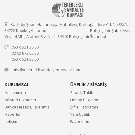
Kadıköy Şube: Hasanpaşa Mahallesi, Kurbağalıdere Cd. No:33/A,
34722 Kadıköy/İstanbul ---------------------------------- Bahçeşehir Şube: Aşık
Veysel Mh., Atatürk Blv. No:1, 34510 Bahçeşehir/İstanbul
(0537) 521 30 00
(0212) 873 63 36
(0537) 521 30 00
satis@tekerleklisandalyedunyasi.com
KURUMSAL
ÜYELİK / SİPARİŞ
Hakkımızda
Sipariş Takibi
Müşteri Hizmetleri
Hesap Bilgilerim
Banka Hesap Bilgilerimiz
Şifre Hatırlatma
Haberler
Yeni Üyelik
İletişim
Favorilerim