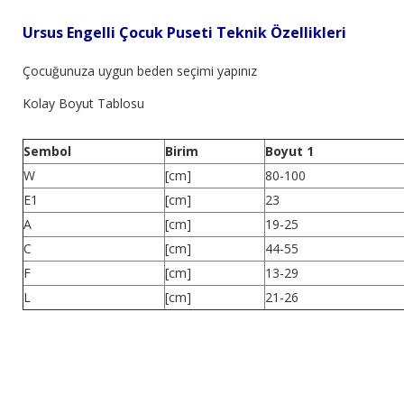
Ursus Engelli Çocuk Puseti Teknik Özellikleri
Çocuğunuza uygun beden seçimi yapınız
Kolay Boyut Tablosu
Sembol
Birim
Boyut 1
W
[cm]
80-100
E1
[cm]
23
A
[cm]
19-25
C
[cm]
44-55
F
[cm]
13-29
L
[cm]
21-26