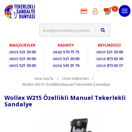
0
BAHÇELİEVLER
KADIKÖY
BEYLİKDÜZÜ
521 30 00
570 75 75
521 30 00
(0537)
(0542)
(0537)
521 30 00
521 30 00
873 63 36
(0537)
(0537)
(0212)
521 30 00
541 01 76
873 63 37
(0537)
(0216)
(0212)
Ana Sayfa
Ürün Haberleri
Wollex W215 Özellikli Manuel Tekerlekli Sandalye
Wollex W215 Özellikli Manuel Tekerlekli
Sandalye