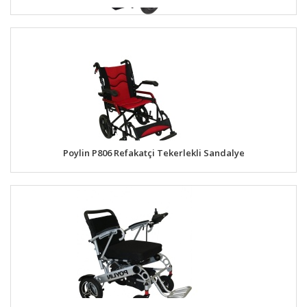
Poylin P806 Refakatçi Tekerlekli Sandalye