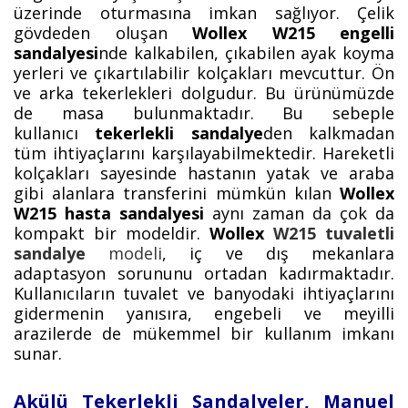
üzerinde oturmasına imkan sağlıyor. Çelik
gövdeden oluşan
Wollex W215 engelli
sandalyesi
nde kalkabilen, çıkabilen ayak koyma
yerleri ve çıkartılabilir kolçakları mevcuttur. Ön
ve arka tekerlekleri dolgudur. Bu ürünümüzde
de masa bulunmaktadır. Bu sebeple
kullanıcı
tekerlekli sandalye
den kalkmadan
tüm ihtiyaçlarını karşılayabilmektedir. Hareketli
kolçakları sayesinde hastanın yatak ve araba
gibi alanlara transferini mümkün kılan
Wollex
W215 hasta sandalyesi
aynı zaman da çok da
kompakt bir modeldir.
Wollex
W215 tuvaletli
sandalye
modeli
, iç ve dış mekanlara
adaptasyon sorununu ortadan kadırmaktadır.
Kullanıcıların tuvalet ve banyodaki ihtiyaçlarını
gidermenin yanısıra, engebeli ve meyilli
arazilerde de mükemmel bir kullanım imkanı
sunar.
Akülü Tekerl
ekli Sandalyeler, Manuel