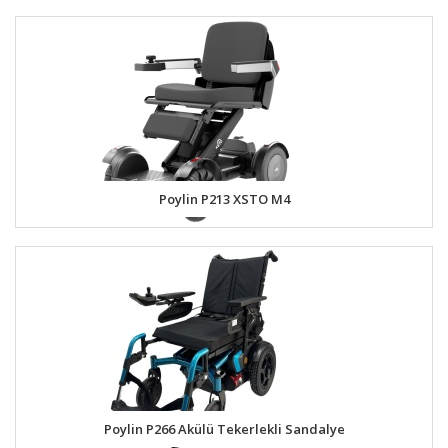
Poylin P213 XSTO M4
Poylin P266 Akülü Tekerlekli Sandalye