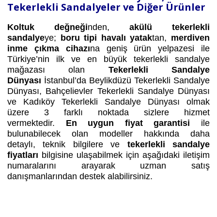
Tekerlekli Sandalyeler ve Diğer Ürünler
Koltuk değneği
nden,
akülü tekerlekli
sandalye
ye;
boru tipi havalı yatak
tan,
merdiven
inme çıkma cihazı
na geniş ürün yelpazesi ile
Türkiye’nin ilk ve en büyük tekerlekli sandalye
mağazası olan
Tekerlekli Sandalye
Dünyası
İstanbul’da Beylikdüzü Tekerlekli Sandalye
Dünyası, Bahçelievler Tekerlekli Sandalye Dünyası
ve Kadıköy Tekerlekli Sandalye Dünyası olmak
üzere 3 farklı noktada sizlere hizmet
vermektedir.
En uygun fiyat garantisi
ile
bulunabilecek olan modeller hakkında daha
detaylı, teknik bilgilere ve
tekerlekli sandalye
fiyatları
bilgisine ulaşabilmek için aşağıdaki iletişim
numaralarını arayarak uzman satış
danışmanlarından destek alabilirsiniz.