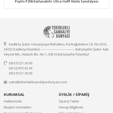
Poylin P206 Katlanabilir Ultra Hafif Akülü Sandalyesi
Kadıköy Şube: Hasanpaşa Mahallesi, Kurbağalıdere Cd. No:33/A,
34722 Kadıköy/İstanbul ---------------------------------- Bahçeşehir Şube: Aşık
Veysel Mh., Atatürk Blv. No:1, 34510 Bahçeşehir/İstanbul
(0537) 521 30 00
(0212) 873 63 36
(0537) 521 30 00
satis@tekerleklisandalyedunyasi.com
KURUMSAL
ÜYELİK / SİPARİŞ
Hakkımızda
Sipariş Takibi
Müşteri Hizmetleri
Hesap Bilgilerim