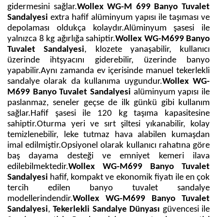
gidermesini sağlar.
Wollex WG-M 699 Banyo Tuvalet
Sandalyesi
extra hafif alüminyum yapısı ile taşıması ve
depolaması oldukça kolaydır.Alüminyum şasesi ile
yalnızca 8 kg ağırlığa sahiptir.
Wollex WG-M699 Banyo
Tuvalet Sandalyesi
, klozete yanaşabilir, kullanıcı
üzerinde ihtşyacını giderebilir, üzerinde banyo
yapabilir.Aynı zamanda ev içerisinde manuel tekerlekli
sandalye olarak da kullanıma uygundur.
Wollex WG-
M699 Banyo Tuvalet Sandalyesi
alüminyum yapısı ile
paslanmaz, seneler geçse de ilk günkü gibi kullanım
sağlar.Hafif şasesi ile 120 kg taşıma kapasitesine
sahiptir.Oturma yeri ve sırt şiltesi yıkanabilir, kolay
temizlenebilir, leke tutmaz hava alabilen kumaşdan
imal edilmiştir.Opsiyonel olarak kullanıcı rahatına göre
baş dayama desteği ve emniyet kemeri ilava
edilebilmektedir.
Wollex WG-M699 Banyo Tuvalet
Sandalyesi
hafif, kompakt ve ekonomik fiyatı ile en çok
tercih edilen banyo tuvalet sandalye
modellerindendir.
Wollex WG-M699 Banyo Tuvalet
Sandalyesi
,
Tekerlekli Sandalye Dünyası
güvencesi ile