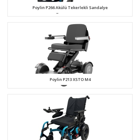
Poylin P266 Akülü Tekerlekli Sandalye
Poylin P213 XSTO M4