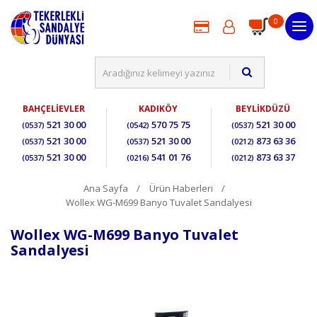
0
BAHÇELİEVLER
KADIKÖY
BEYLİKDÜZÜ
521 30 00
570 75 75
521 30 00
(0537)
(0542)
(0537)
521 30 00
521 30 00
873 63 36
(0537)
(0537)
(0212)
521 30 00
541 01 76
873 63 37
(0537)
(0216)
(0212)
Ana Sayfa
Ürün Haberleri
Wollex WG-M699 Banyo Tuvalet Sandalyesi
Wollex WG-M699 Banyo Tuvalet
Sandalyesi