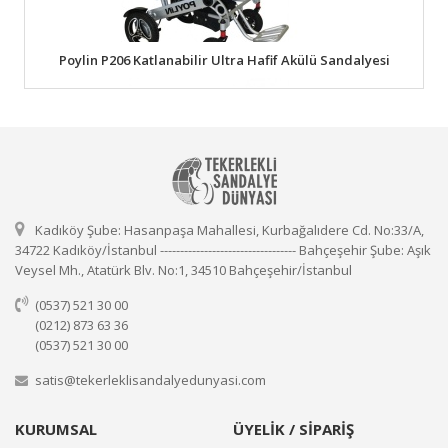
Poylin P206 Katlanabilir Ultra Hafif Akülü Sandalyesi
Kadıköy Şube: Hasanpaşa Mahallesi, Kurbağalıdere Cd. No:33/A,
34722 Kadıköy/İstanbul ---------------------------------- Bahçeşehir Şube: Aşık
Veysel Mh., Atatürk Blv. No:1, 34510 Bahçeşehir/İstanbul
(0537) 521 30 00
(0212) 873 63 36
(0537) 521 30 00
satis@tekerleklisandalyedunyasi.com
KURUMSAL
ÜYELİK / SİPARİŞ