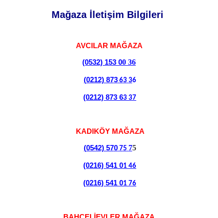
Mağaza İletişim Bilgileri
AVCILAR MAĞAZA
0
3
6
(0532) 153
0
(0212) 87
3
6
3
3
6
(0212) 873
6
3
3
7
KADIKÖY MAĞAZA
7
5
(0542) 57
0
7
5
(0216) 541
0
1
4
6
(0216) 541
0
1
7
6
BAHÇELİEVLER MAĞAZA