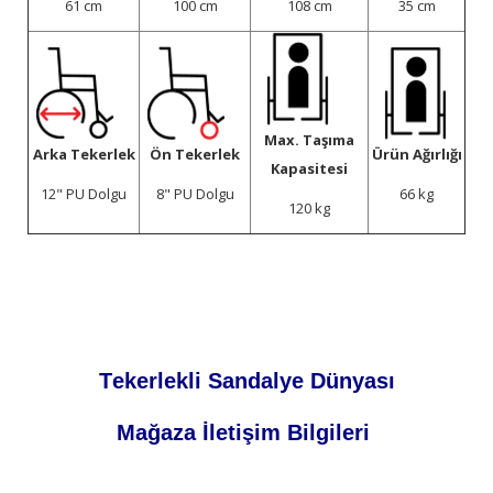
61 cm
100 cm
108 cm
35 cm
Max. Taşıma
Arka Tekerlek
Ön Tekerlek
Ürün Ağırlığı
Kapasitesi
12" PU Dolgu
8" PU Dolgu
66 kg
120 kg
Tekerlekli Sandalye Dünyası
Mağaza İletişim Bilgileri