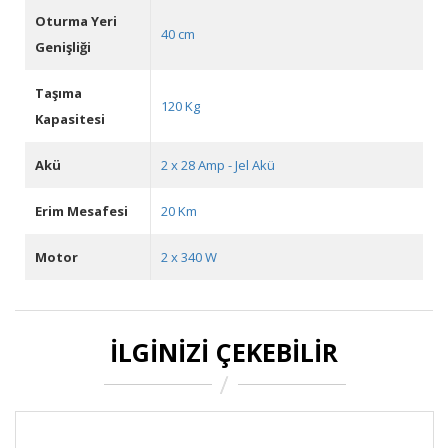
Oturma Yeri
40 cm
Genişliği
Taşıma
120 Kg
Kapasitesi
Akü
2 x 28 Amp - Jel Akü
Erim Mesafesi
20 Km
Motor
2 x 340 W
İLGINIZI ÇEKEBILIR