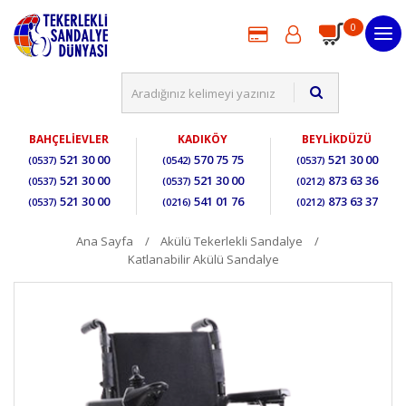
0
BAHÇELİEVLER
KADIKÖY
BEYLİKDÜZÜ
521 30 00
570 75 75
521 30 00
(0537)
(0542)
(0537)
521 30 00
521 30 00
873 63 36
(0537)
(0537)
(0212)
521 30 00
541 01 76
873 63 37
(0537)
(0216)
(0212)
Ana Sayfa
Akülü Tekerlekli Sandalye
Katlanabilir Akülü Sandalye