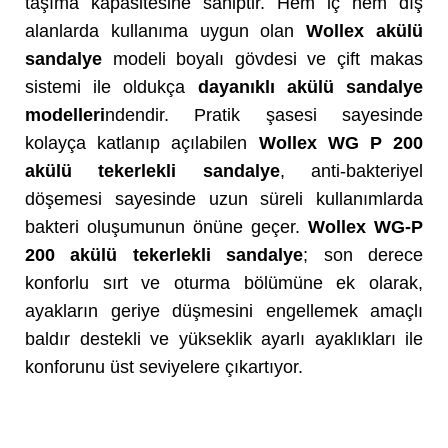
taşıma kapasitesine sahiptir. Hem iç hem dış
alanlarda kullanıma uygun olan
Wollex akülü
sandalye
modeli boyalı gövdesi ve çift makas
sistemi ile oldukça
dayanıklı akülü sandalye
modelleri
ndendir. Pratik şasesi sayesinde
kolayça katlanıp açılabilen
Wollex WG P 200
akülü tekerlekli sandalye
, anti-bakteriyel
döşemesi sayesinde uzun süreli kullanımlarda
bakteri oluşumunun önüne geçer.
Wollex WG-P
200 akülü tekerlekli sandalye
; son derece
konforlu sırt ve oturma bölümüne ek olarak,
ayakların geriye düşmesini engellemek amaçlı
baldır destekli ve yükseklik ayarlı ayaklıkları ile
konforunu üst seviyelere çıkartıyor.