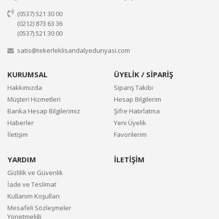
(0537) 521 30 00
(0212) 873 63 36
(0537) 521 30 00
satis@tekerleklisandalyedunyasi.com
KURUMSAL
ÜYELİK / SİPARİŞ
Hakkımızda
Sipariş Takibi
Müşteri Hizmetleri
Hesap Bilgilerim
Banka Hesap Bilgilerimiz
Şifre Hatırlatma
Haberler
Yeni Üyelik
İletişim
Favorilerim
YARDIM
İLETİŞİM
Gizlilik ve Güvenlik
İade ve Teslimat
Kullanım Koşulları
Mesafeli Sözleşmeler
Yönetmeliği