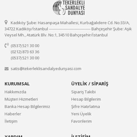
Kadıköy Şube: Hasanpaşa Mahallesi, Kurbağalıdere Cd. No:33/A,
34722 Kadıköy/İstanbul ---------------------------------- Bahçeşehir Şube: Aşık
Veysel Mh., Atatürk Blv. No:1, 34510 Bahçeşehir/İstanbul
(0537) 521 30 00
(0212) 873 63 36
(0537) 521 30 00
satis@tekerleklisandalyedunyasi.com
KURUMSAL
ÜYELİK / SİPARİŞ
Hakkımızda
Sipariş Takibi
Müşteri Hizmetleri
Hesap Bilgilerim
Banka Hesap Bilgilerimiz
Şifre Hatırlatma
Haberler
Yeni Üyelik
İletişim
Favorilerim
YARDIM
İLETİŞİM