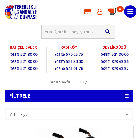
0
BAHÇELİEVLER
KADIKÖY
BEYLİKDÜZÜ
521 30 00
570 75 75
521 30 00
(0537)
(0542)
(0537)
521 30 00
521 30 00
873 63 36
(0537)
(0537)
(0212)
521 30 00
541 01 76
873 63 37
(0537)
(0216)
(0212)
Ana Sayfa
1 Kg
FILTRELE