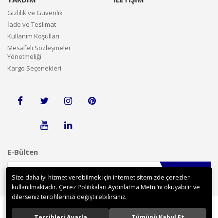
Gizlilik ve Güvenlik
İade ve Teslimat
Kullanım Koşulları
Mesafeli Sözleşmeler
Yönetmeliği
Kargo Seçenekleri
E-Bülten
Gönder
Size daha iyi hizmet verebilmek için internet sitemizde çerezler
kullanılmaktadır. Çerez Politikaları Aydınlatma Metni’ni okuyabilir ve
dilerseniz tercihlerinizi değiştirebilirsiniz.
Tercihleri Ayarla
Tümünü Kabul Et