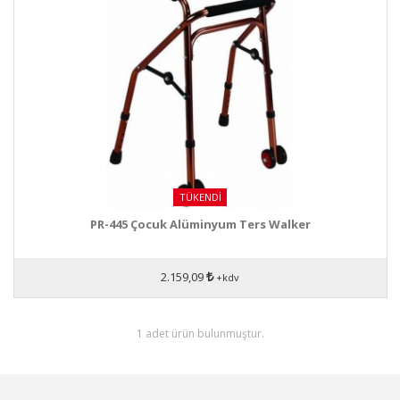
TÜKENDI
PR-445 Çocuk Alüminyum Ters Walker
2.159,09
+kdv
1 adet ürün bulunmuştur.