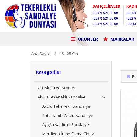
BAHÇELİEVLER
KADI
(0537)
521 30 00
(0542)
(0537)
521 30 00
(0537)
(0537)
521 30 00
(0216)
ÜRÜNLER
MARKALAR
Ana Sayfa
15 - 25 Cm
Kategoriler
En 
2EL Akülü ve Scooter
Akülü Tekerlekli Sandalye
Akülü Tekerlekli Sandalye
Katlanabilir Akülü Sandalye
Ayağa Kaldıran Sandalye
Merdiven İnme Çıkma Cihazı