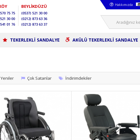
Hakkımızda
KÖY
BEYLİKDÜZÜ
570 75 75
(0537)
521 30 00
521 30 00
(0212)
873 63 36
541 01 76
(0212)
873 63 37
TEKERLEKLİ SANDALYE
AKÜLÜ TEKERLEKLİ SANDALYE
Yeniler
Çok Satanlar
İndirimdekiler