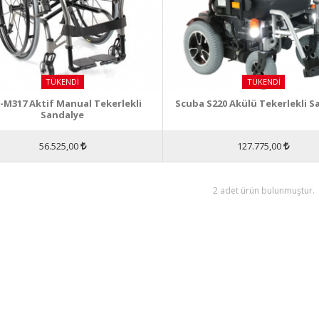
TÜKENDI
TÜKENDI
M317 Aktif Manual Tekerlekli
Scuba S220 Akülü Tekerlekli S
Sandalye
56.525,00
127.775,00
2 adet ürün bulunmuştur.