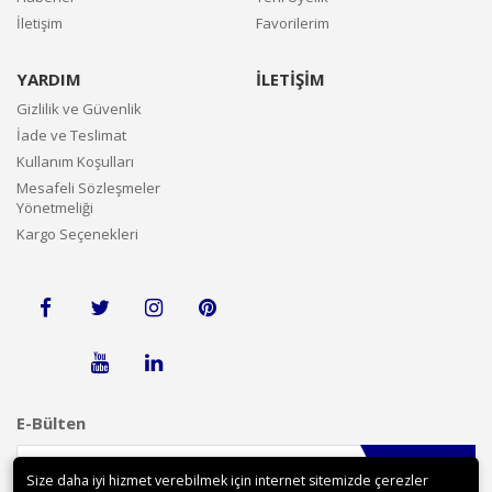
İletişim
Favorilerim
YARDIM
İLETİŞİM
Gizlilik ve Güvenlik
İade ve Teslimat
Kullanım Koşulları
Mesafeli Sözleşmeler
Yönetmeliği
Kargo Seçenekleri
E-Bülten
Gönder
Size daha iyi hizmet verebilmek için internet sitemizde çerezler