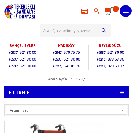
0
BAHÇELİEVLER
KADIKÖY
BEYLİKDÜZÜ
521 30 00
570 75 75
521 30 00
(0537)
(0542)
(0537)
521 30 00
521 30 00
873 63 36
(0537)
(0537)
(0212)
521 30 00
541 01 76
873 63 37
(0537)
(0216)
(0212)
Ana Sayfa
15 Kg
FILTRELE