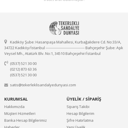
Kadıköy Şube: Hasanpaşa Mahallesi, Kurbağalıdere Cd. No:33/A,
34722 Kadıköy/İstanbul ---------------------------------- Bahçeşehir Şube: Aşık
Veysel Mh., Atatürk Blv. No:1, 34510 Bahçeşehir/İstanbul
(0537) 521 30 00
(0212) 873 63 36
(0537) 521 30 00
satis@tekerleklisandalyedunyasi.com
KURUMSAL
ÜYELİK / SİPARİŞ
Hakkımızda
Sipariş Takibi
Müşteri Hizmetleri
Hesap Bilgilerim
Banka Hesap Bilgilerimiz
Şifre Hatırlatma
Haberler
Yeni Üyelik