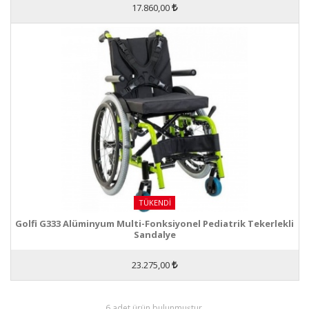
17.860,00
TÜKENDI
Golfi G333 Alüminyum Multi-Fonksiyonel Pediatrik Tekerlekli
Sandalye
23.275,00
6 adet ürün bulunmuştur.