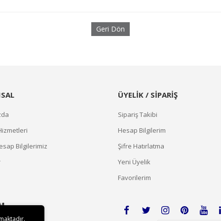
Geri Dön
SAL
ÜYELİK / SİPARİŞ
zda
Sipariş Takibi
Hizmetleri
Hesap Bilgilerim
sap Bilgilerimiz
Şifre Hatırlatma
r
Yeni Üyelik
Favorilerim
İM
lmaktadır.