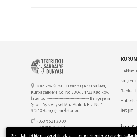
KURUM
Hakkımı
Müşteri 
Kadıköy Şube: Hasanpaşa Mahallesi,
Banka He
Kurbağalıdere Cd. No:33/A, 34722 Kadıköy/
İstanbul ---------------------------------- Bahçeşehir
Haberle
Şube: Aşık Veysel Mh., Atatürk Blv. No:1,
İletişim
34510 Bahçeşehir/İstanbul
(0537) 521 30 00
İLETİŞ
(0212) 873 63 36
(0537) 521 30 00
Size daha iyi hizmet verebilmek için internet sitemizde çerezler kullanı