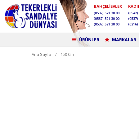
BAHÇELİEVLER
KADI
(0537)
521 30 00
(0542)
(0537)
521 30 00
(0537)
(0537)
521 30 00
(0216)
ÜRÜNLER
MARKALAR
Ana Sayfa
150 Cm