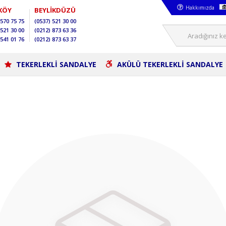
Hakkımızda
KÖY
BEYLİKDÜZÜ
570 75 75
(0537)
521 30 00
521 30 00
(0212)
873 63 36
541 01 76
(0212)
873 63 37
TEKERLEKLİ SANDALYE
AKÜLÜ TEKERLEKLİ SANDALYE