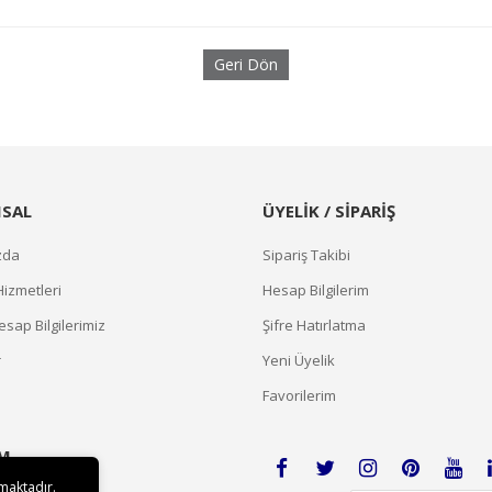
Geri Dön
SAL
ÜYELİK / SİPARİŞ
zda
Sipariş Takibi
Hizmetleri
Hesap Bilgilerim
sap Bilgilerimiz
Şifre Hatırlatma
r
Yeni Üyelik
Favorilerim
İM
lmaktadır.