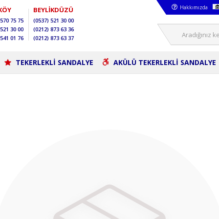
Hakkımızda
KÖY
BEYLİKDÜZÜ
570 75 75
(0537)
521 30 00
521 30 00
(0212)
873 63 36
541 01 76
(0212)
873 63 37
TEKERLEKLİ SANDALYE
AKÜLÜ TEKERLEKLİ SANDALYE