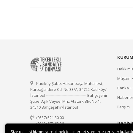
KURUM
Hakkımı
Müşteri 
Kadıköy Şube: Hasanpaşa Mahallesi,
Banka He
Kurbağalıdere Cd. No:33/A, 34722 Kadıköy/
İstanbul ---------------------------------- Bahçeşehir
Haberle
Şube: Aşık Veysel Mh., Atatürk Blv. No:1,
İletişim
34510 Bahçeşehir/İstanbul
(0537) 521 30 00
İLETİŞ
(0212) 873 63 36
(0537) 521 30 00
Size daha iyi hizmet verebilmek için internet sitemizde çerezler kullanı