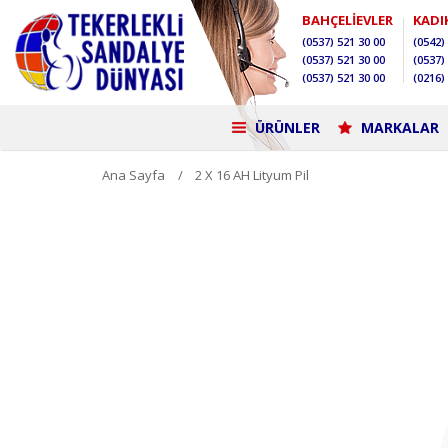
BAHÇELİEVLER
KADI
(0537)
521 30 00
(0542)
(0537)
521 30 00
(0537)
(0537)
521 30 00
(0216)
ÜRÜNLER
MARKALAR
Ana Sayfa
2 X 16 AH Lityum Pil