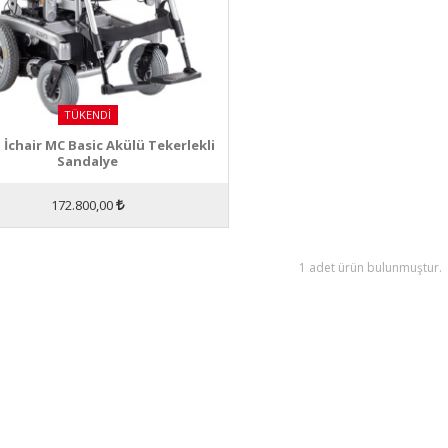
TÜKENDI
 İchair MC Basic Akülü Tekerlekli
Sandalye
172.800,00
1 adet ürün bulunmuştur.