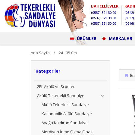
BAHÇELİEVLER
KADI
(0537)
521 30 00
(0542)
(0537)
521 30 00
(0537)
(0537)
521 30 00
(0216)
ÜRÜNLER
MARKALAR
Ana Sayfa
24 - 35 Cm
Kategoriler
En 
2EL Akülü ve Scooter
Akülü Tekerlekli Sandalye
Akülü Tekerlekli Sandalye
Katlanabilir Akülü Sandalye
Ayağa Kaldıran Sandalye
Merdiven İnme Çıkma Cihazı