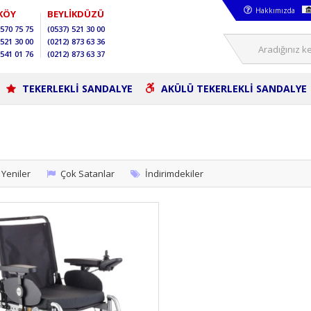
Hakkımızda
KÖY
BEYLİKDÜZÜ
570 75 75
(0537)
521 30 00
521 30 00
(0212)
873 63 36
541 01 76
(0212)
873 63 37
TEKERLEKLİ SANDALYE
AKÜLÜ TEKERLEKLİ SANDALYE
Yeniler
Çok Satanlar
İndirimdekiler