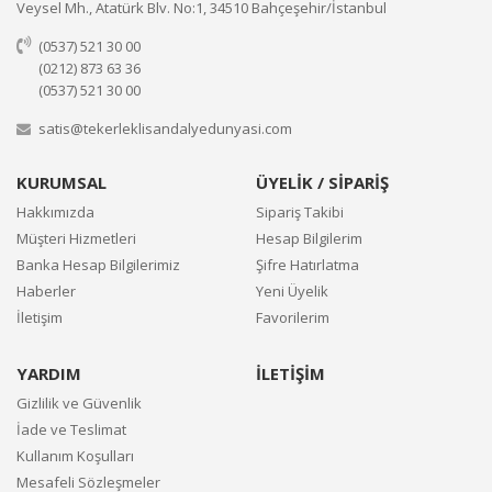
Veysel Mh., Atatürk Blv. No:1, 34510 Bahçeşehir/İstanbul
(0537) 521 30 00
(0212) 873 63 36
(0537) 521 30 00
satis@tekerleklisandalyedunyasi.com
KURUMSAL
ÜYELİK / SİPARİŞ
Hakkımızda
Sipariş Takibi
Müşteri Hizmetleri
Hesap Bilgilerim
Banka Hesap Bilgilerimiz
Şifre Hatırlatma
Haberler
Yeni Üyelik
İletişim
Favorilerim
YARDIM
İLETİŞİM
Gizlilik ve Güvenlik
İade ve Teslimat
Kullanım Koşulları
Mesafeli Sözleşmeler