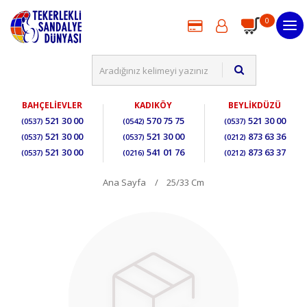
0
BAHÇELİEVLER
KADIKÖY
BEYLİKDÜZÜ
521 30 00
570 75 75
521 30 00
(0537)
(0542)
(0537)
521 30 00
521 30 00
873 63 36
(0537)
(0537)
(0212)
521 30 00
541 01 76
873 63 37
(0537)
(0216)
(0212)
Ana Sayfa
25/33 Cm