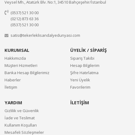
Veysel Mh., Atatürk Blv. No:1, 34510 Bahçeşehir/İstanbul
(0537) 521 30 00
(0212) 873 63 36
(0537) 521 30 00
satis@tekerleklisandalyedunyasi.com
KURUMSAL
ÜYELİK / SİPARİŞ
Hakkımızda
Sipariş Takibi
Müşteri Hizmetleri
Hesap Bilgilerim
Banka Hesap Bilgilerimiz
Şifre Hatırlatma
Haberler
Yeni Üyelik
İletişim
Favorilerim
YARDIM
İLETİŞİM
Gizlilik ve Güvenlik
İade ve Teslimat
Kullanım Koşulları
Mesafeli Sözleşmeler