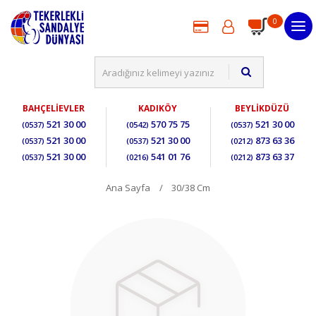
0
BAHÇELİEVLER
KADIKÖY
BEYLİKDÜZÜ
521 30 00
570 75 75
521 30 00
(0537)
(0542)
(0537)
521 30 00
521 30 00
873 63 36
(0537)
(0537)
(0212)
521 30 00
541 01 76
873 63 37
(0537)
(0216)
(0212)
Ana Sayfa
30/38 Cm