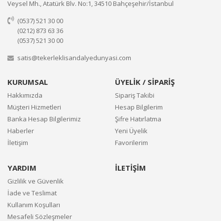
Veysel Mh., Atatürk Blv. No:1, 34510 Bahçeşehir/İstanbul
(0537) 521 30 00
(0212) 873 63 36
(0537) 521 30 00
satis@tekerleklisandalyedunyasi.com
KURUMSAL
ÜYELİK / SİPARİŞ
Hakkımızda
Sipariş Takibi
Müşteri Hizmetleri
Hesap Bilgilerim
Banka Hesap Bilgilerimiz
Şifre Hatırlatma
Haberler
Yeni Üyelik
İletişim
Favorilerim
YARDIM
İLETİŞİM
Gizlilik ve Güvenlik
İade ve Teslimat
Kullanım Koşulları
Mesafeli Sözleşmeler