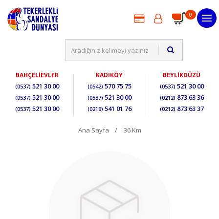
0
BAHÇELİEVLER
KADIKÖY
BEYLİKDÜZÜ
521 30 00
570 75 75
521 30 00
(0537)
(0542)
(0537)
521 30 00
521 30 00
873 63 36
(0537)
(0537)
(0212)
521 30 00
541 01 76
873 63 37
(0537)
(0216)
(0212)
Ana Sayfa
36 Km