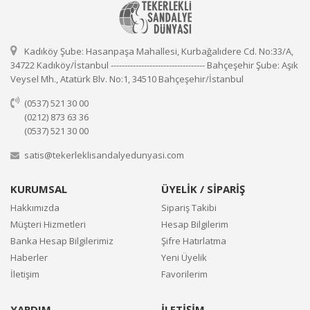
Kadıköy Şube: Hasanpaşa Mahallesi, Kurbağalıdere Cd. No:33/A,
34722 Kadıköy/İstanbul ---------------------------------- Bahçeşehir Şube: Aşık
Veysel Mh., Atatürk Blv. No:1, 34510 Bahçeşehir/İstanbul
(0537) 521 30 00
(0212) 873 63 36
(0537) 521 30 00
satis@tekerleklisandalyedunyasi.com
KURUMSAL
ÜYELİK / SİPARİŞ
Hakkımızda
Sipariş Takibi
Müşteri Hizmetleri
Hesap Bilgilerim
Banka Hesap Bilgilerimiz
Şifre Hatırlatma
Haberler
Yeni Üyelik
İletişim
Favorilerim
YARDIM
İLETİŞİM