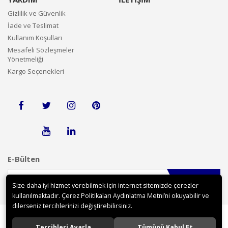
Gizlilik ve Güvenlik
İade ve Teslimat
Kullanım Koşulları
Mesafeli Sözleşmeler
Yönetmeliği
Kargo Seçenekleri
E-Bülten
Gönder
Size daha iyi hizmet verebilmek için internet sitemizde çerezler
kullanılmaktadır. Çerez Politikaları Aydınlatma Metni’ni okuyabilir ve
dilerseniz tercihlerinizi değiştirebilirsiniz.
Tercihleri Ayarla
Tümünü Kabul Et