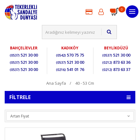
0
BAHÇELİEVLER
KADIKÖY
BEYLİKDÜZÜ
521 30 00
570 75 75
521 30 00
(0537)
(0542)
(0537)
521 30 00
521 30 00
873 63 36
(0537)
(0537)
(0212)
521 30 00
541 01 76
873 63 37
(0537)
(0216)
(0212)
Ana Sayfa
40 - 53 Cm
FILTRELE