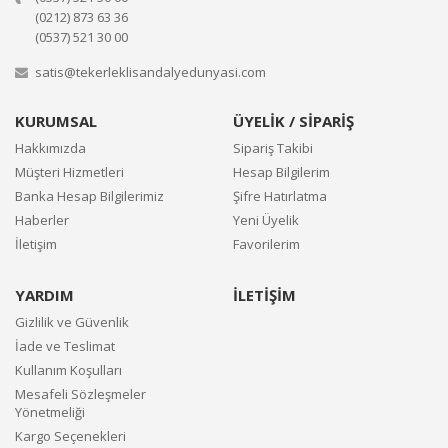
(0212) 873 63 36
(0537) 521 30 00
satis@tekerleklisandalyedunyasi.com
KURUMSAL
ÜYELİK / SİPARİŞ
Hakkımızda
Sipariş Takibi
Müşteri Hizmetleri
Hesap Bilgilerim
Banka Hesap Bilgilerimiz
Şifre Hatırlatma
Haberler
Yeni Üyelik
İletişim
Favorilerim
YARDIM
İLETİŞİM
Gizlilik ve Güvenlik
İade ve Teslimat
Kullanım Koşulları
Mesafeli Sözleşmeler
Yönetmeliği
Kargo Seçenekleri