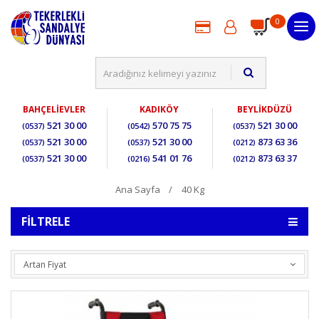
0
BAHÇELİEVLER
KADIKÖY
BEYLİKDÜZÜ
521 30 00
570 75 75
521 30 00
(0537)
(0542)
(0537)
521 30 00
521 30 00
873 63 36
(0537)
(0537)
(0212)
521 30 00
541 01 76
873 63 37
(0537)
(0216)
(0212)
Ana Sayfa
40 Kg
FILTRELE